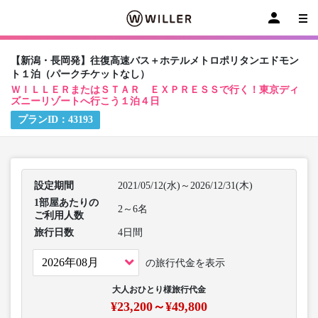
【新潟・長岡発】往復高速バス＋ホテルメトロポリタンエドモン
ト１泊（パークチケットなし）
ＷＩＬＬＥＲまたはＳＴＡＲ ＥＸＰＲＥＳＳで行く！東京ディ
ズニーリゾートへ行こう１泊４日
プランID：
43193
設定期間
2021/05/12(水)～2026/12/31(木)
1部屋あたりの
2～6名
ご利用人数
旅行日数
4日間
の旅行代金を表示
大人おひとり様旅行代金
¥23,200～¥49,800