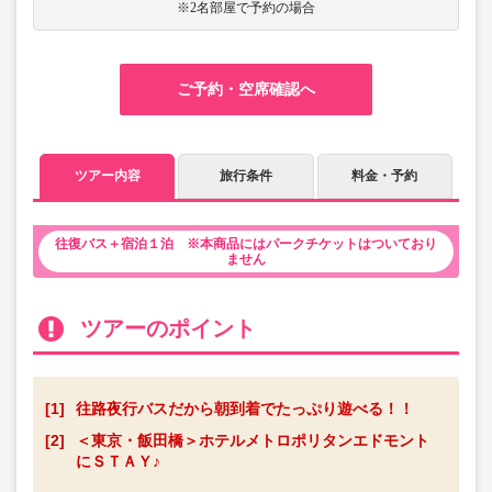
※2名部屋で予約の場合
ご予約・空席確認へ
ツアー内容
旅行条件
料金・予約
往復バス＋宿泊１泊 ※本商品にはパークチケットはついており
ません
ツアーのポイント
[1]
往路夜行バスだから朝到着でたっぷり遊べる！！
[2]
＜東京・飯田橋＞ホテルメトロポリタンエドモント
にＳＴＡＹ♪