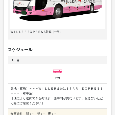
ＷＩＬＬＥＲ ＥＸＰＲＥＳＳ外観（一例）
スケジュール
1日目
バス
各地（夜発）＝＝＝ＷＩＬＬＥＲまたはＳＴＡＲ ＥＸＰＲＥＳＳ
＝＝＝（車中泊）
【便により選択できる発場所・発時間が異なります。お選びいただ
く際にご確認ください】
食事条件 朝：× 昼：× 夜：×