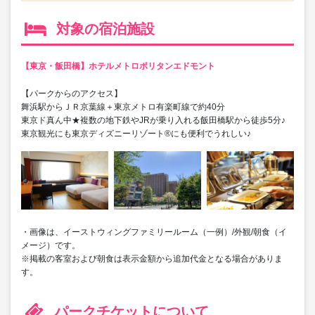
対象の宿泊施設
【東京・飯田橋】ホテルメトロポリタンエドモント
【パークからのアクセス】
舞浜駅からＪＲ京葉線＋東京メトロ有楽町線で約40分
東京ド真ん中★複数の地下鉄やJRが乗り入れる飯田橋駅から徒歩5分♪
東京観光にも東京ディズニーリゾート®にも便利でうれしい♪
・画像は、イーストウィングファミリールーム（一例）/外観/朝食（イ
メージ）です。
※掲載の客室および朝食は表示金額から追加代金となる場合がありま
す。
パークチケットについて