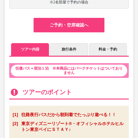
※2名部屋で予約の場合
ご予約・空席確認へ
ツアー内容
旅行条件
料金・予約
往復バス＋宿泊１泊 ※本商品にはパークチケットはついており
ません
ツアーのポイント
[1]
往路夜行バスだから朝到着でたっぷり遊べる！！
[2]
東京ディズニーリゾート®・オフィシャルホテルヒル
トン東京ベイにＳＴＡＹ♪