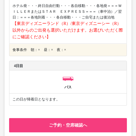
ホテル発・・・終日自由行動・・・各自移動・・・各地発＝＝＝Ｗ
ＩＬＬＥＲまたはＳＴＡＲ ＥＸＰＲＥＳＳ＝＝＝（車中泊）／翌
日：＝＝＝各地到着・・・各自移動・・・ご自宅または後泊地
【東京ディズニーランド（R）/東京ディズニーシー（R）
以外からのご出発も選択いただけます。お選びいただく際
にご確認ください】
食事条件 朝：× 昼：× 夜：×
4日目
バス
この日が帰着日となります。
ご予約・空席確認へ