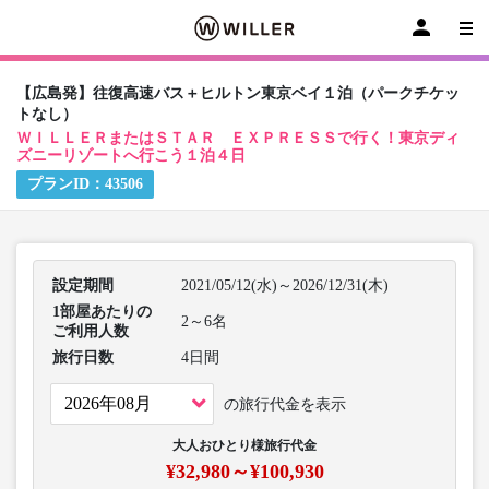
【広島発】往復高速バス＋ヒルトン東京ベイ１泊（パークチケッ
トなし）
ＷＩＬＬＥＲまたはＳＴＡＲ ＥＸＰＲＥＳＳで行く！東京ディ
ズニーリゾートへ行こう１泊４日
プランID：
43506
設定期間
2021/05/12(水)～2026/12/31(木)
1部屋あたりの
2～6名
ご利用人数
旅行日数
4日間
の旅行代金を表示
大人おひとり様旅行代金
¥32,980～¥100,930