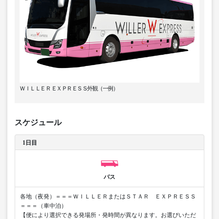
ＷＩＬＬＥＲ ＥＸＰＲＥＳＳ外観（一例）
スケジュール
1日目
バス
各地（夜発）＝＝＝ＷＩＬＬＥＲまたはＳＴＡＲ ＥＸＰＲＥＳＳ
＝＝＝（車中泊）
【便により選択できる発場所・発時間が異なります。お選びいただ