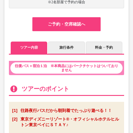
※2名部屋で予約の場合
ご予約・空席確認へ
ツアー内容
旅行条件
料金・予約
往復バス＋宿泊１泊 ※本商品にはパークチケットはついており
ません
ツアーのポイント
[1]
往路夜行バスだから朝到着でたっぷり遊べる！！
[2]
東京ディズニーリゾート®・オフィシャルホテルヒル
トン東京ベイにＳＴＡＹ♪