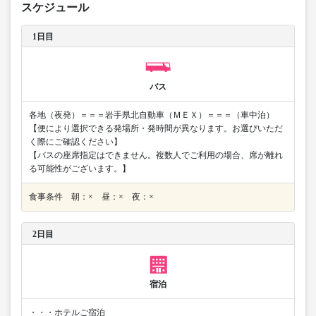
スケジュール
1日目
バス
各地（夜発）＝＝＝岩手県北自動車（ＭＥＸ）＝＝＝（車中泊）
【便により選択できる発場所・発時間が異なります。お選びいただ
く際にご確認ください】
【バスの座席指定はできません。複数人でご利用の場合、席が離れ
る可能性がございます。】
食事条件 朝：× 昼：× 夜：×
2日目
宿泊
・・・ホテルご宿泊