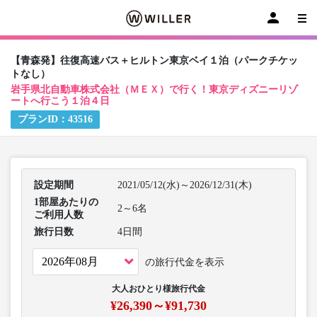
【青森発】往復高速バス＋ヒルトン東京ベイ１泊（パークチケッ
トなし）
岩手県北自動車株式会社（ＭＥＸ）で行く！東京ディズニーリゾ
ートへ行こう１泊４日
プランID：
43516
設定期間
2021/05/12(水)～2026/12/31(木)
1部屋あたりの
2～6名
ご利用人数
旅行日数
4日間
の旅行代金を表示
大人おひとり様旅行代金
¥26,390～¥91,730