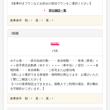
【食事付きプランなどお好みの宿泊プランをご選択ください】
宿泊施設一覧
食事条件 朝：× 昼：× 夜：×
3日目
バス
ホテル発・・・終日自由行動・・・各自移動・・・各地（夜発）＝
＝＝岩手県北自動車（ＭＥＸ）＝＝＝（車中泊）／翌日：＝＝＝各
地到着・・・各自移動・・・ご自宅または後泊地
【便により選択できる発場所・発時間が異なります。お選びいただ
く際にご確認ください】
【バスの座席指定はできません。複数人でご利用の場合、席が離れ
る可能性がございます。】
食事条件 朝：× 昼：× 夜：×