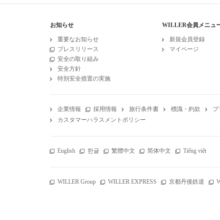
お知らせ
WILLER会員メニュ
重要なお知らせ
新規会員登録
プレスリリース
マイページ
安全の取り組み
安全方針
特別安全措置の実施
企業情報
採用情報
旅行条件書
標識・約款
プ
カスタマーハラスメントポリシー
English
한글
繁體中文
简体中文
Tiếng việt
WILLER Group
WILLER EXPRESS
京都丹後鉄道