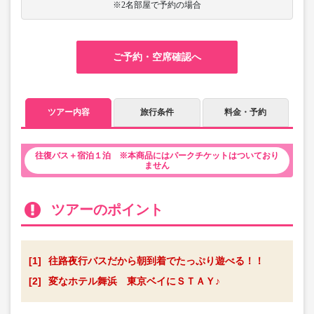
※2名部屋で予約の場合
ご予約・空席確認へ
ツアー内容
旅行条件
料金・予約
往復バス＋宿泊１泊 ※本商品にはパークチケットはついており
ません
ツアーのポイント
[1]
往路夜行バスだから朝到着でたっぷり遊べる！！
[2]
変なホテル舞浜 東京ベイにＳＴＡＹ♪