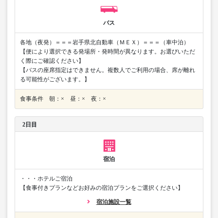
バス
各地（夜発）＝＝＝岩手県北自動車（ＭＥＸ）＝＝＝（車中泊）
【便により選択できる発場所・発時間が異なります。お選びいただ
く際にご確認ください】
【バスの座席指定はできません。複数人でご利用の場合、席が離れ
る可能性がございます。】
食事条件 朝：× 昼：× 夜：×
2日目
宿泊
・・・ホテルご宿泊
【食事付きプランなどお好みの宿泊プランをご選択ください】
宿泊施設一覧