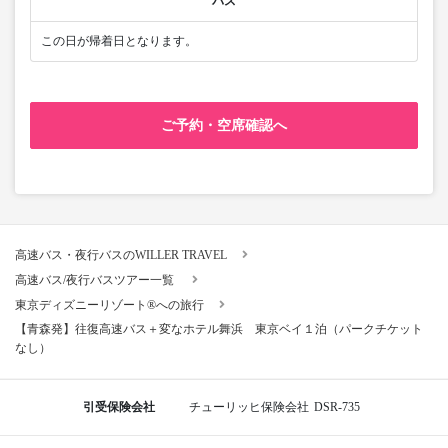
バス
この日が帰着日となります。
ご予約・空席確認へ
高速バス・夜行バスのWILLER TRAVEL
高速バス/夜行バスツアー一覧
東京ディズニーリゾート®への旅行
【青森発】往復高速バス＋変なホテル舞浜 東京ベイ１泊（パークチケット
なし）
引受保険会社
チューリッヒ保険会社
DSR-735