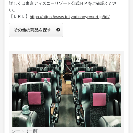
詳しくは東京ディズニーリゾート公式ＨＰをご確認くださ
い。
【ＵＲＬ】
https://https://www.tokyodisneyresort.jp/tdl/
その他の商品を探す
シート（一例）