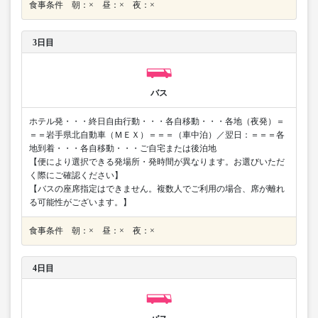
食事条件 朝：× 昼：× 夜：×
3日目
バス
ホテル発・・・終日自由行動・・・各自移動・・・各地（夜発）＝
＝＝岩手県北自動車（ＭＥＸ）＝＝＝（車中泊）／翌日：＝＝＝各
地到着・・・各自移動・・・ご自宅または後泊地
【便により選択できる発場所・発時間が異なります。お選びいただ
く際にご確認ください】
【バスの座席指定はできません。複数人でご利用の場合、席が離れ
る可能性がございます。】
食事条件 朝：× 昼：× 夜：×
4日目