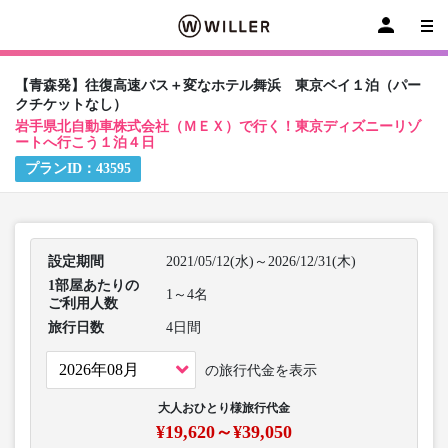
【青森発】往復高速バス＋変なホテル舞浜 東京ベイ１泊（パー
クチケットなし）
岩手県北自動車株式会社（ＭＥＸ）で行く！東京ディズニーリゾ
ートへ行こう１泊４日
プランID：
43595
設定期間
2021/05/12(水)～2026/12/31(木)
1部屋あたりの
1～4名
ご利用人数
旅行日数
4日間
の旅行代金を表示
大人おひとり様旅行代金
¥19,620～¥39,050