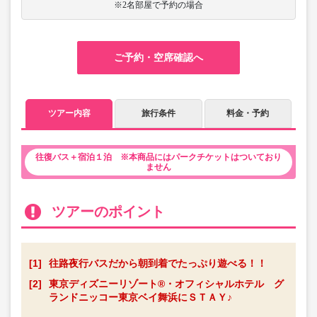
※2名部屋で予約の場合
ご予約・空席確認へ
ツアー内容
旅行条件
料金・予約
往復バス＋宿泊１泊 ※本商品にはパークチケットはついており
ません
ツアーのポイント
[1]
往路夜行バスだから朝到着でたっぷり遊べる！！
[2]
東京ディズニーリゾート®・オフィシャルホテル グ
ランドニッコー東京ベイ舞浜にＳＴＡＹ♪