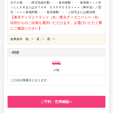
ホテル発・・・終日自由行動・・・各自移動・・・各地発＝＝＝Ｗ
ＩＬＬＥＲまたはＳＴＡＲ ＥＸＰＲＥＳＳ＝＝＝（車中泊）／翌
日：＝＝＝各地到着・・・各自移動・・・ご自宅または後泊地
【東京ディズニーランド（R）/東京ディズニーシー（R）
以外からのご出発も選択いただけます。お選びいただく際
にご確認ください】
食事条件 朝：× 昼：× 夜：×
4日目
バス
この日が帰着日となります。
ご予約・空席確認へ