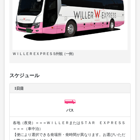
ＷＩＬＬＥＲ ＥＸＰＲＥＳＳ外観（一例）
スケジュール
1日目
バス
各地（夜発）＝＝＝ＷＩＬＬＥＲまたはＳＴＡＲ ＥＸＰＲＥＳＳ
＝＝＝（車中泊）
【便により選択できる発場所・発時間が異なります。お選びいただ