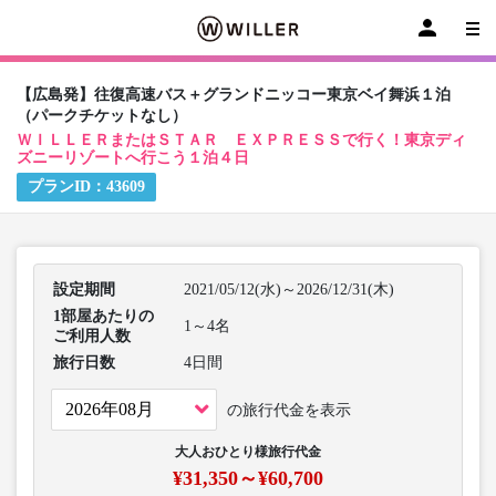
【広島発】往復高速バス＋グランドニッコー東京ベイ舞浜１泊
（パークチケットなし）
ＷＩＬＬＥＲまたはＳＴＡＲ ＥＸＰＲＥＳＳで行く！東京ディ
ズニーリゾートへ行こう１泊４日
プランID：
43609
設定期間
2021/05/12(水)～2026/12/31(木)
1部屋あたりの
1～4名
ご利用人数
旅行日数
4日間
の旅行代金を表示
大人おひとり様旅行代金
¥31,350～¥60,700