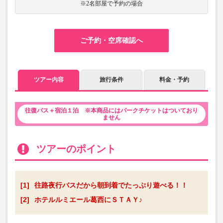
※2名部屋で予約の場合
ご予約・空席確認へ
ツアー内容
旅行条件
料金・予約
往復バス＋宿泊１泊 ※本商品にはパークチケットはついており
ません
ツアーのポイント
[1]
往路夜行バスだから朝到着でたっぷり遊べる！！
[2]
ホテルルミエール葛西にＳＴＡＹ♪