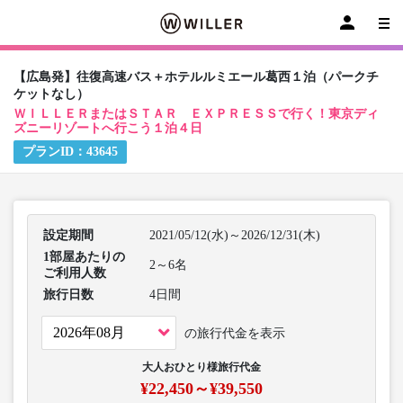
【広島発】往復高速バス＋ホテルルミエール葛西１泊（パークチ
ケットなし）
ＷＩＬＬＥＲまたはＳＴＡＲ ＥＸＰＲＥＳＳで行く！東京ディ
ズニーリゾートへ行こう１泊４日
プランID：
43645
設定期間
2021/05/12(水)～2026/12/31(木)
1部屋あたりの
2～6名
ご利用人数
旅行日数
4日間
の旅行代金を表示
大人おひとり様旅行代金
¥22,450～¥39,550