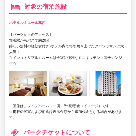
対象の宿泊施設
ホテルルミエール葛西
【パークからのアクセス】
舞浜駅からバスで約20分
嬉しい無料の軽朝食付き♪ホテル内で毎朝焼き上げたクロワッサンは大
人気！
ツイン（トリプル）ルームは全室に便利なミニキッチン（電子レンジ）
付☆
・画像は、ツインルーム（一例）/外観/朝食（イメージ）です。
※掲載の客室および朝食は表示金額から追加代金となる場合がありま
す。
パークチケットについて