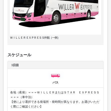
ＷＩＬＬＥＲ ＥＸＰＲＥＳＳ外観（一例）
スケジュール
1日目
バス
各地（夜発）＝＝＝ＷＩＬＬＥＲまたはＳＴＡＲ ＥＸＰＲＥＳＳ
＝＝＝（車中泊）
【便により選択できる発場所・発時間が異なります。お選びいただ
く際にご確認ください】