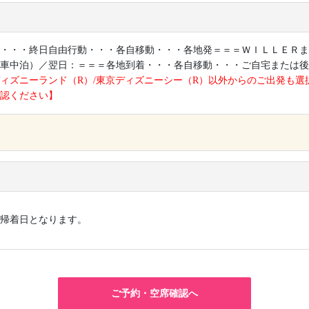
・・・終日自由行動・・・各自移動・・・各地発＝＝＝ＷＩＬＬＥＲま
車中泊）／翌日：＝＝＝各地到着・・・各自移動・・・ご自宅または後
ィズニーランド（R）/東京ディズニーシー（R）以外からのご出発も選
認ください】
×
帰着日となります。
ご予約・空席確認へ