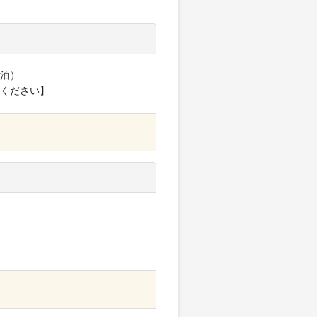
泊）
ください】