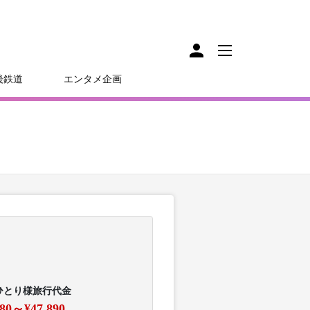
後鉄道
エンタメ企画
ひとり様旅行代金
880～¥47,890