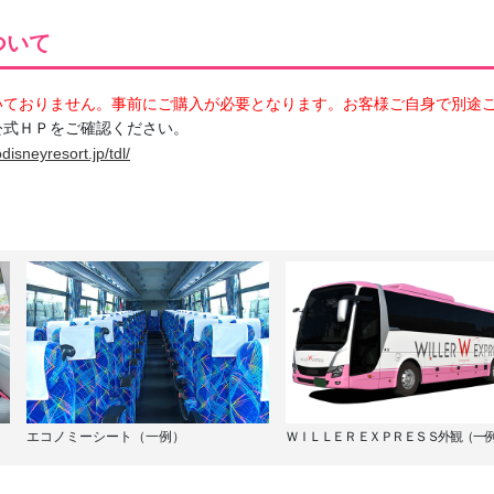
ついて
いておりません。事前にご購入が必要となります。お客様ご自身で別途
公式ＨＰをご確認ください。
disneyresort.jp/tdl/
エコノミーシート（一例）
ＷＩＬＬＥＲ ＥＸＰＲＥＳＳ外観（一