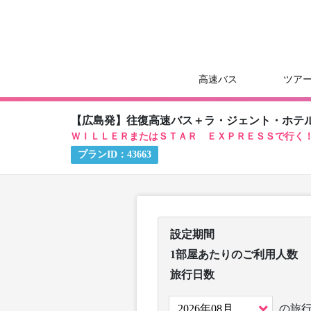
高速バス
ツア
【広島発】往復高速バス＋ラ・ジェント・ホテ
ＷＩＬＬＥＲまたはＳＴＡＲ ＥＸＰＲＥＳＳで行く
プランID：
43663
設定期間
1部屋あたりのご利用人数
旅行日数
の旅