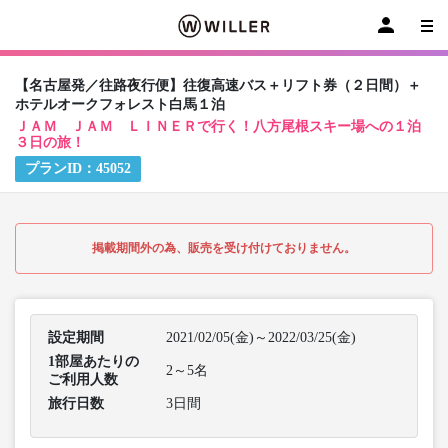
【名古屋発／往路夜行便】往復高速バス＋リフト券（２日間）＋
ホテルオークフォレスト白馬１泊
ＪＡＭ ＪＡＭ ＬＩＮＥＲで行く！八方尾根スキー場への１泊
３日の旅！
プランID：
45052
掲載期間外の為、販売を受け付けておりません。
設定期間
2021/02/05(金)～2022/03/25(金)
1部屋あたりの
2～5名
ご利用人数
旅行日数
3日間