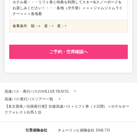
ホテル発・・・リフト券と特典を利用してスキー&スノーボードを
お楽しみください！・・・各地（夕方発）＝＝＝ジャムジャムライ
ナー＝＝＝各地着
食事条件 朝：○ 昼：× 夜：×
ご予約・空席確認へ
高速バス・夜行バスのWILLER TRAVEL
高速バス/夜行バスツアー一覧
【名古屋発／往路夜行便】往復高速バス＋リフト券（２日間）＋ホテルオー
クフォレスト白馬１泊
引受保険会社
チューリッヒ保険会社
DSR-735