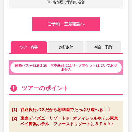
※2名部屋で予約の場合
ご予約・空席確認へ
ツアー内容
旅行条件
料金・予約
往路バス＋宿泊１泊 ※本商品にはパークチケットはついており
ません
ツアーのポイント
[1]
往路夜行バスだから朝到着でたっぷり遊べる！！
[2]
東京ディズニーリゾート®・オフィシャルホテル東京
ベイ舞浜ホテル ファーストリゾートにＳＴＡＹ♪