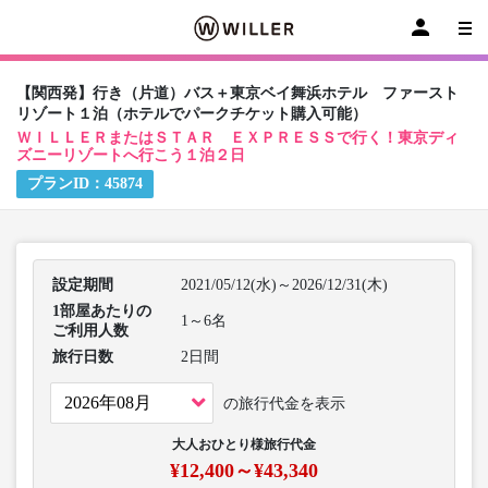
【関西発】行き（片道）バス＋東京ベイ舞浜ホテル ファースト
リゾート１泊（ホテルでパークチケット購入可能）
ＷＩＬＬＥＲまたはＳＴＡＲ ＥＸＰＲＥＳＳで行く！東京ディ
ズニーリゾートへ行こう１泊２日
プランID：
45874
設定期間
2021/05/12(水)～2026/12/31(木)
1部屋あたりの
1～6名
ご利用人数
旅行日数
2日間
の旅行代金を表示
大人おひとり様旅行代金
¥12,400～¥43,340