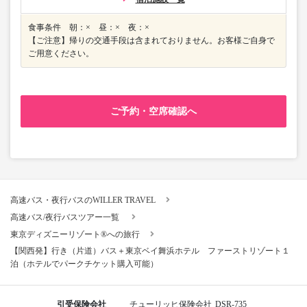
食事条件 朝：× 昼：× 夜：×
【ご注意】帰りの交通手段は含まれておりません。お客様ご自身で
ご用意ください。
ご予約・空席確認へ
高速バス・夜行バスのWILLER TRAVEL
高速バス/夜行バスツアー一覧
東京ディズニーリゾート®への旅行
【関西発】行き（片道）バス＋東京ベイ舞浜ホテル ファーストリゾート１
泊（ホテルでパークチケット購入可能）
引受保険会社
チューリッヒ保険会社
DSR-735