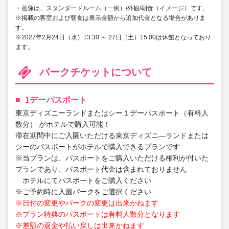
・画像は、スタンダードルーム（一例）/外観/朝食（イメージ）です。
※掲載の客室および朝食は表示金額から追加代金となる場合がありま
す。
※2027年2月24日（水）13:30 ～ 27日（土）15:00は休館となっており
ます。
パークチケットについて
1デーパスポート
東京ディズニーランドまたはシー１デーパスポート（有料人
数分） がホテルで購入可能！
滞在期間中にご入園いただける東京ディズニ―ランドまたは
シーのパスポートがホテルで購入できるプランです
※当プランは、パスポートをご購入いただける権利が付いた
プランであり、パスポート代金は含まれておりません
ホテルにてパスポートをご購入ください
※ご予約時に入園パークをご選択ください
※日付の変更やパークの変更は出来かねます
※プラン特典のパスポートは有料人数分となります
※差額の返金や払い戻しは出来かねます