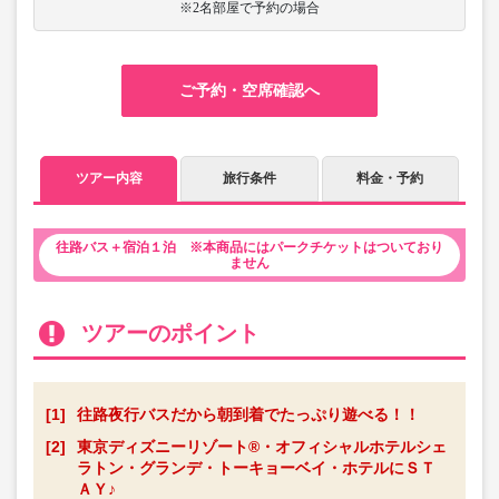
※2名部屋で予約の場合
ご予約・空席確認へ
ツアー内容
旅行条件
料金・予約
往路バス＋宿泊１泊 ※本商品にはパークチケットはついており
ません
ツアーのポイント
[1]
往路夜行バスだから朝到着でたっぷり遊べる！！
[2]
東京ディズニーリゾート®・オフィシャルホテルシェ
ラトン・グランデ・トーキョーベイ・ホテルにＳＴ
ＡＹ♪