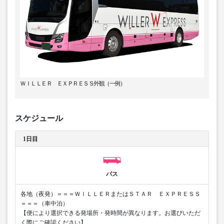
ＷＩＬＬＥＲ ＥＸＰＲＥＳＳ外観（一例）
スケジュール
1日目
バス
各地（夜発）＝＝＝ＷＩＬＬＥＲまたはＳＴＡＲ ＥＸＰＲＥＳＳ
＝＝＝（車中泊）
【便により選択できる発場所・発時間が異なります。お選びいただ
く際にご確認ください】