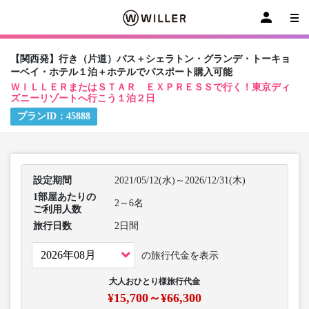
【関西発】行き（片道）バス＋シェラトン・グランデ・トーキョ
ーベイ・ホテル１泊＋ホテルでパスポート購入可能
ＷＩＬＬＥＲまたはＳＴＡＲ ＥＸＰＲＥＳＳで行く！東京ディ
ズニーリゾートへ行こう１泊２日
プランID：
45888
設定期間
2021/05/12(水)～2026/12/31(木)
1部屋あたりの
2～6名
ご利用人数
旅行日数
2日間
の旅行代金を表示
大人おひとり様旅行代金
¥15,700～¥66,300