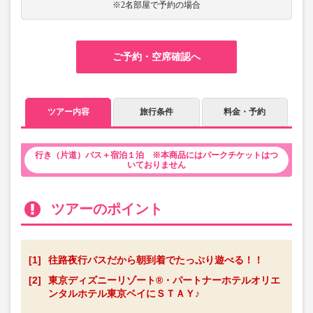
※2名部屋で予約の場合
ご予約・空席確認へ
ツアー内容
旅行条件
料金・予約
行き（片道）バス＋宿泊１泊 ※本商品にはパークチケットはつ
いておりません
ツアーのポイント
[1]
往路夜行バスだから朝到着でたっぷり遊べる！！
[2]
東京ディズニーリゾート®・パートナーホテルオリエ
ンタルホテル東京ベイにＳＴＡＹ♪