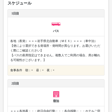
スケジュール
1日目
バス
各地（夜発）＝＝＝岩手県北自動車（ＭＥＸ）＝＝＝（車中泊）
【便により選択できる発場所・発時間が異なります。お選びいただ
く際にご確認ください】
【バスの座席指定はできません。複数人でご利用の場合、席が離れ
る可能性がございます。】
食事条件 朝：× 昼：× 夜：×
2日目
宿泊
＝＝＝各地着・・・終日自由行動・・・各自移動・・・ホテルご宿