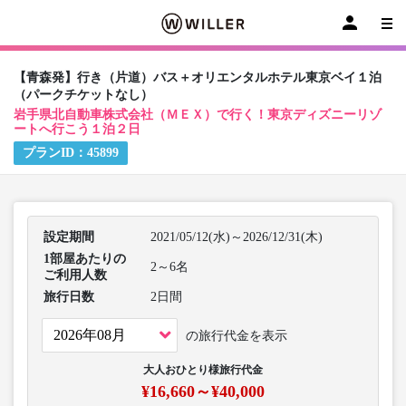
【青森発】行き（片道）バス＋オリエンタルホテル東京ベイ１泊
（パークチケットなし）
岩手県北自動車株式会社（ＭＥＸ）で行く！東京ディズニーリゾ
ートへ行こう１泊２日
プランID：
45899
設定期間
2021/05/12(水)～2026/12/31(木)
1部屋あたりの
2～6名
ご利用人数
旅行日数
2日間
の旅行代金を表示
大人おひとり様旅行代金
¥16,660～¥40,000