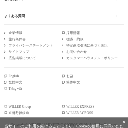
よくある質問
企業情報
採用情報
旅行条件書
標識・約款
プライバシーステートメント
特定商取引法に基づく表記
サイトマップ
お問い合わせ
広告掲載について
カスタマーハラスメントポリシー
English
한글
繁體中文
简体中文
Tiếng việt
WILLER Group
WILLER EXPRESS
京都丹後鉄道
WILLER ACROSS
×
Copyright © WILLER MARKETING CORPORATION All Rights Reserved.
当サイトのご利用を続けることにより、Cookieの使用に同意いただ