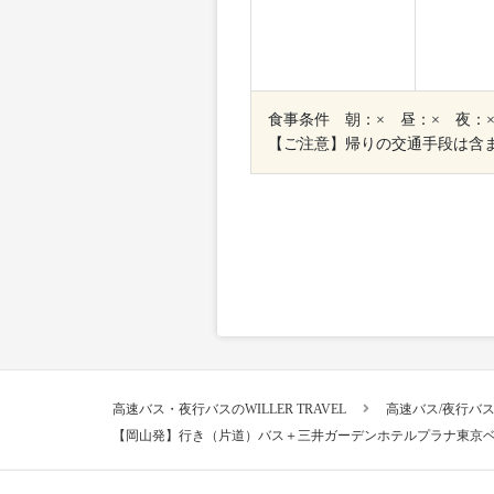
食事条件 朝：× 昼：× 夜：
【ご注意】帰りの交通手段は含
高速バス・夜行バスのWILLER TRAVEL
高速バス/夜行バ
【岡山発】行き（片道）バス＋三井ガーデンホテルプラナ東京