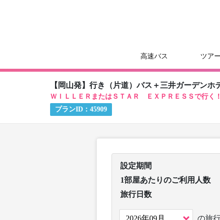
高速バス
ツア
【岡山発】行き（片道）バス＋三井ガーデンホ
ＷＩＬＬＥＲまたはＳＴＡＲ ＥＸＰＲＥＳＳで行く
プランID：
45909
設定期間
1部屋あたりのご利用人数
旅行日数
の旅