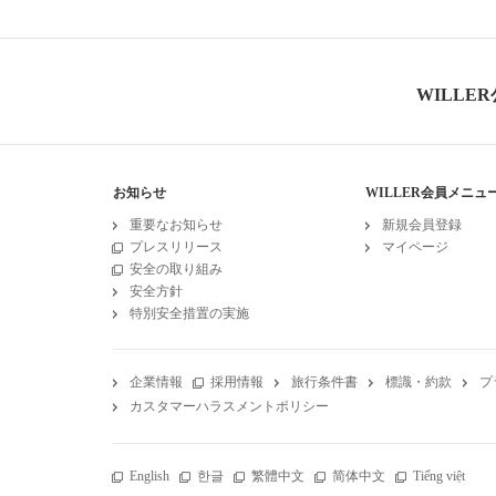
WILLE
お知らせ
WILLER会員メニュ
重要なお知らせ
新規会員登録
プレスリリース
マイページ
安全の取り組み
安全方針
特別安全措置の実施
企業情報
採用情報
旅行条件書
標識・約款
プ
カスタマーハラスメントポリシー
English
한글
繁體中文
简体中文
Tiếng việt