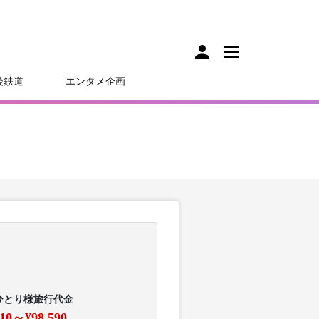
後鉄道
エンタメ企画
ひとり様旅行代金
310～¥98,590