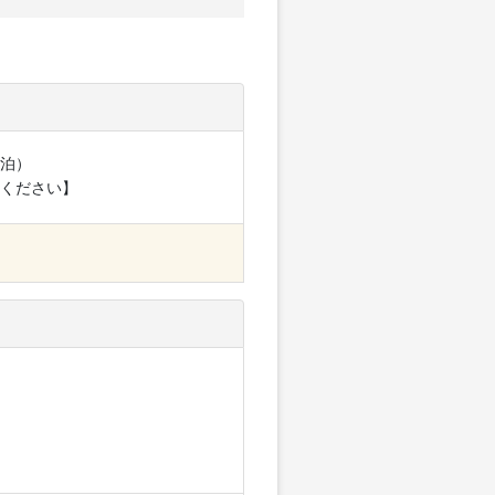
泊）
ください】