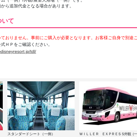
額から追加代金となる場合があります。
ついて
いておりません。事前にご購入が必要となります。お客様ご自身で別途
公式ＨＰをご確認ください。
disneyresort.jp/tdl/
スタンダードシート（一例）
ＷＩＬＬＥＲ ＥＸＰＲＥＳＳ外観（一