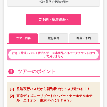
※2名部屋で予約の場合
ご予約・空席確認へ
ツアー内容
旅行条件
料金・予約
行き（片道）バス＋宿泊１泊 ※本商品にはパークチケットはつ
いておりません
ツアーのポイント
[1]
往路夜行バスだから朝到着でたっぷり遊べる！！
[2]
東京ディズニーリゾート®・パートナーホテルホテ
ル エミオン 東京ベイにＳＴＡＹ♪