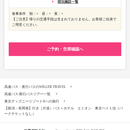
宿泊施設一覧
食事条件 朝：× 昼：× 夜：×
【ご注意】帰りの交通手段は含まれておりません。お客様ご自身で
ご用意ください。
ご予約・空席確認へ
高速バス・夜行バスのWILLER TRAVEL
高速バス/夜行バスツアー一覧
東京ディズニーリゾート®への旅行
【新潟・長岡発】行き（片道）バス＋ホテル エミオン 東京ベイ１泊（パ
ークチケットなし）