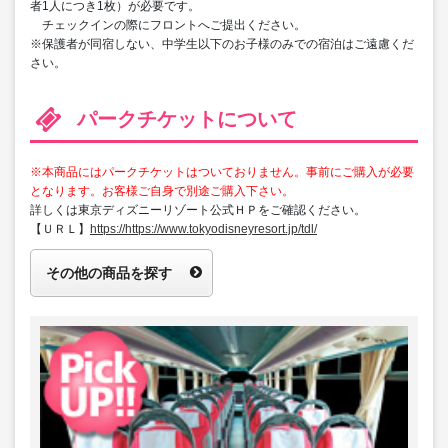
者1人につき1枚）が必要です。
チェックインの際にフロントへご提出ください。
※保護者が同宿しない、中学生以下のお子様のみでの宿泊はご遠慮くだ
さい。
パークチケットについて
※本商品にはパークチケットはついておりません。事前にご購入が必要
となります。お客様ご自身で別途ご購入下さい。
詳しくは東京ディズニーリゾート公式ＨＰをご確認ください。
【ＵＲＬ】
https://https://www.tokyodisneyresort.jp/tdl/
その他の商品を探す