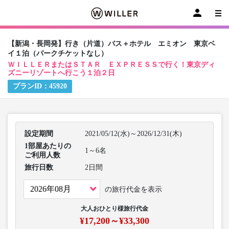
【新潟・長岡発】行き（片道）バス＋ホテル エミオン 東京ベ
イ１泊（パークチケットなし）
ＷＩＬＬＥＲまたはＳＴＡＲ ＥＸＰＲＥＳＳで行く！東京ディ
ズニーリゾートへ行こう１泊２日
プランID：
45920
設定期間
2021/05/12(水)～2026/12/31(木)
1部屋あたりの
1～6名
ご利用人数
旅行日数
2日間
の旅行代金を表示
大人おひとり様旅行代金
¥17,200～¥33,300