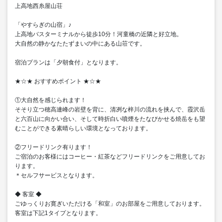
上高地西糸屋山荘
「やすらぎの山宿」♪
上高地バスターミナルから徒歩10分！河童橋の近隣と好立地。
大自然の静かなたたずまいの中にある山荘です。
宿泊プランは「夕朝食付」となります。
★☆★ おすすめポイント ★☆★
①大自然を感じられます！
そそり立つ穂高連峰の岩壁を背に、清冽な梓川の流れを挟んで、霞沢岳
と六百山に向かい合い、そして時折白い噴煙をたなびかせる焼岳をも望
むことができる素晴らしい環境となっております。
②フリードリンク有ります！
ご宿泊のお客様にはコーヒー・紅茶などフリードリンクをご用意してお
ります。
＊セルフサービスとなります。
◆ 客室 ◆
ごゆっくりお寛ぎいただける「和室」のお部屋をご用意しております。
客室は下記1タイプとなります。