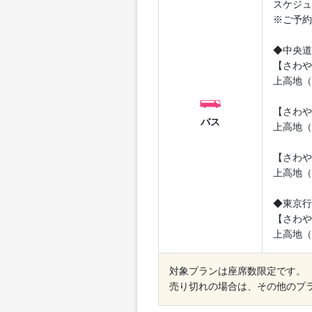
スケジュ
※ご予約
◆中央道
【さわや
上高地（
【さわや
バス
上高地（
【さわや
上高地（
◆東京行
【さわや
上高地（
対象プランは座席数限定です。
売り切れの場合は、その他のプ