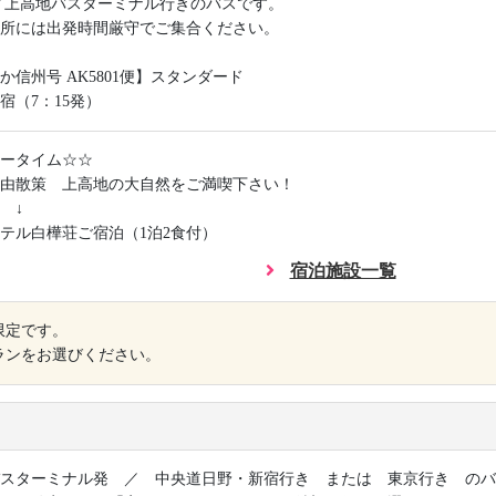
／上高地バスターミナル行きのバスです。
所には出発時間厳守でご集合ください。
か信州号 AK5801便】スタンダード
宿（7：15発）
ータイム☆☆
由散策 上高地の大自然をご満喫下さい！
↓
テル白樺荘ご宿泊（1泊2食付）
宿泊施設一覧
限定です。
ランをお選びください。
スターミナル発 ／ 中央道日野・新宿行き または 東京行き のバ