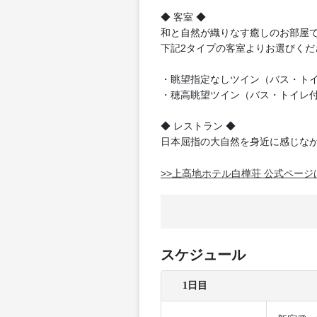
◆ 客室 ◆
和と自然が織りなす癒しのお部屋
下記2タイプの客室よりお選びくだ
・眺望指定なしツイン（バス・トイ
・穂高眺望ツイン（バス・トイレ付
◆ レストラン ◆
日本屈指の大自然を身近に感じな
>>上高地ホテル白樺荘 公式ページ
スケジュール
1日目