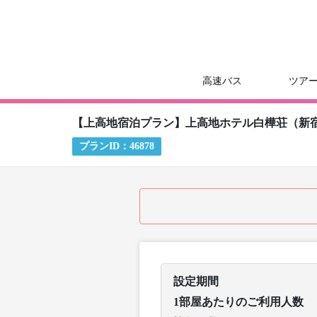
高速バス
ツア
【上高地宿泊プラン】上高地ホテル白樺荘（新
プランID：
46878
設定期間
1部屋あたりのご利用人数