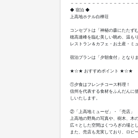
－－－－－－－－－－－－－－－
◆ 宿泊 ◆
上高地ホテル白樺荘
コンセプトは「神秘の森にたたず
穂高連峰を臨む美しい眺め、温も
レストラン＆カフェ・お土産・ミ
宿泊プランは「夕朝食付」となり
★☆★ おすすめポイント ★☆★
①夕食はフレンチコース料理！
信州を代表する食材をふんだんに
しいたします。
②「上高地ミューゼ」・「売店」
上高地の野鳥の写真や、樹木、木
広々とした空間はくつろぎの場と
また、売店も充実しており、ロビ