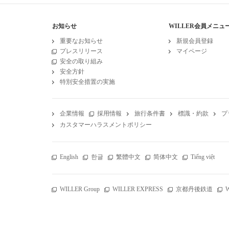
お知らせ
WILLER会員メニュ
重要なお知らせ
新規会員登録
プレスリリース
マイページ
安全の取り組み
安全方針
特別安全措置の実施
企業情報
採用情報
旅行条件書
標識・約款
プ
カスタマーハラスメントポリシー
English
한글
繁體中文
简体中文
Tiếng việt
WILLER Group
WILLER EXPRESS
京都丹後鉄道