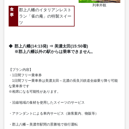
列車外観
食
郡上八幡のイタリアンレスト
事
ラン「雀の庵」の特製スイー
ツ
郡上八幡(14:13発) ⇒ 美濃太田(15:50着)
※郡上八幡以外の駅からは乗車できません。
【プラン内容】
・1日間フリー乗車券
1日間フリー乗車券は美濃太田～北濃の長良川鉄道全線乗り降り可能
な乗車券です
※相席になる可能性があります。
・沿線地域の食材を使用したスイーツのサービス
・アテンダントによる車内サービス（旅客案内、物販等）
・郡上八幡～美濃市駅間の景勝地で徐行運転