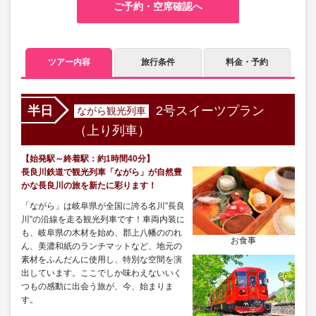
ご予約・空席確認へ
ツアー内容
旅行条件
料金・予約
2号スイーツプラン
半日
ながら観光列車
（上り列車）
【始発駅～終着駅：約1時間40分】
長良川鉄道で観光列車「ながら」が自然豊
かな長良川の旅を新たに彩ります！
「ながら」は岐阜県が全国に誇る名川”長良
川”の沿線を走る観光列車です！車両内装に
も、岐阜県の木材を始め、郡上八幡ののれ
お食事
ん、美濃和紙のランチマットなど、地元の
素材をふんだんに使用し、特別な空間を演
出しています。ここでしか味わえないいく
つもの感動に出会う旅が、今、始まりま
す。