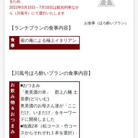
るため、
2022年5月15日～7月10日は観光列車なが
ら（川風号）にて運行いたします
お食事（ほろ酔いプラン）
【ランチプランの食事内容】
食
雀の庵による極上イタリアン
事
【川風号ほろ酔いプランの食事内容】
お
■おつまみ
飲
「奥美濃の幸」 郡上八幡 土
み
里夢(どりいむ)
物
奥美濃のお母さん達が「ここ
＆
だけ、いまだけ」をキーワー
お
ドに開発しました
つ
ま
■地酒2本（松コース・竹コー
み
スからそれぞれ１本を選択）