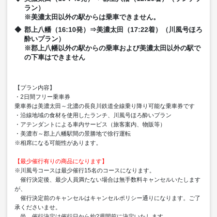
ラン）
※美濃太田以外の駅からは乗車できません。
郡上八幡（16:10発）⇒美濃太田（17:22着）（川風号ほろ
酔いプラン）
※郡上八幡以外の駅からの乗車および美濃太田以外の駅で
の下車はできません
【プラン内容】
・2日間フリー乗車券
乗車券は美濃太田～北濃の長良川鉄道全線乗り降り可能な乗車券です
・沿線地域の食材を使用したランチ、川風号ほろ酔いプラン
・アテンダントによる車内サービス（旅客案内、物販等）
・美濃市～郡上八幡駅間の景勝地で徐行運転
※相席になる可能性があります。
【最少催行有りの商品になります】
※川風号コースは最少催行15名のコースになります。
催行決定後、最少人員満たない場合は無手数料キャンセルいたします
が、
催行決定前のキャンセルはキャンセルポリシー通りになります。ご了
承くださいませ。
尚、催行決定は催行日から約2週間前に決定いたします。