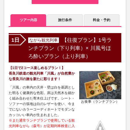
ツアー内容
旅行条件
料金・予約
【往復プラン】1号ラ
1日
ながら観光列車
ンチプラン（下り列車）× 川風号ほ
ろ酔いプラン（上り列車）
【1日で2コース楽しめるプラン！】
長良川鉄道の観光列車「川風」が自然豊か
な長良川の旅を新たに彩ります！
「川風」の車内の天井・壁は白を基調とし
た明るく健康的な色彩。床は天然木を細か
く組み合わせた寄木仕上げです。シート・
お食事（ランチプラン）
ソファーの張地は白のレザーを使い、今ま
でにないカラーコーディネートでモダンな
カッコいい車内が生まれました。
※また通常ランチプランで使用している観
光列車ながら（森号）が定期列車検査に入