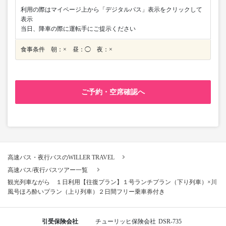
利用の際はマイページ上から「デジタルパス」表示をクリックして
表示
当日、降車の際に運転手にご提示ください
食事条件 朝：× 昼：◯ 夜：×
ご予約・空席確認へ
高速バス・夜行バスのWILLER TRAVEL
高速バス/夜行バスツアー一覧
観光列車ながら １日利用【往復プラン】１号ランチプラン（下り列車）×川
風号ほろ酔いプラン（上り列車）２日間フリー乗車券付き
引受保険会社
チューリッヒ保険会社
DSR-735