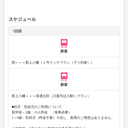
スケジュール
1日目
鉄道
関＝＝＝郡上八幡（１号ランチプラン（下り列車））
鉄道
郡上八幡＝＝＝美濃太田（川風号ほろ酔いプラン）
■幼児・乳幼児のご利用について
就学前～2歳：小人料金 （食事必要）
1～0歳：乳幼児（料金不要）※但し、座席のご用意はありません。