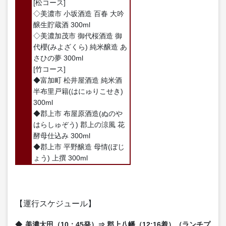
[松コース]
◇美濃市 小坂酒造 百春 大吟
醸生貯蔵酒 300ml
◇美濃加茂市 御代桜酒造 御
代櫻(みよざくら) 純米醸造 あ
さひの夢 300ml
[竹コース]
◆富加町 松井屋酒造 純米酒
半布里戸籍(はにゅりこせき)
300ml
◆郡上市 布屋原酒造(ぬのや
はらしゅぞう) 郡上の涼風 花
酵母仕込み 300ml
◆郡上市 平野醸造 母情(ぼじ
ょう) 上撰 300ml
【運行スケジュール】
美濃太田（10：45発）⇒ 郡上八幡（12:16着）（ランチプ