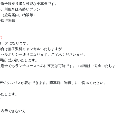
鉄道全線乗り降り可能な乗車券です。
チ、川風号ほろ酔いプラン
ス（旅客案内、物販等）
で徐行運転
す】
コースになります。
合は無手数料キャンセルいたしますが、
セルポリシー通りになります。ご了承くださいませ。
間前に決定いたします。
場合でもランチコースのみに変更は可能です。（差額はご返金いたし
のデジタルパスが表示できます。降車時に運転手にご提示ください。
いたします。
方
を表示できない方