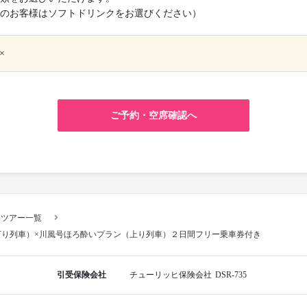
のお客様はソフトドリンクをお選びください）
×
ご予約・空席確認へ
スツアー一覧
り列車）×川風号ほろ酔いプラン（上り列車）２日間フリー乗車券付き
引受保険会社
チューリッヒ保険会社
DSR-735