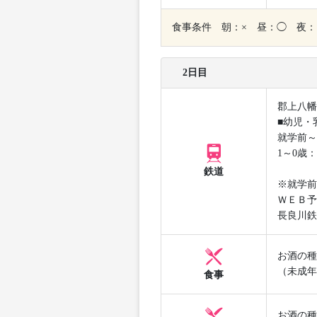
食事条件 朝：× 昼：◯ 夜：
2日目
郡上八幡
■幼児・
就学前～
1～0歳
鉄道
※就学前
ＷＥＢ予
長良川鉄
お酒の種
（未成年
食事
お酒の種