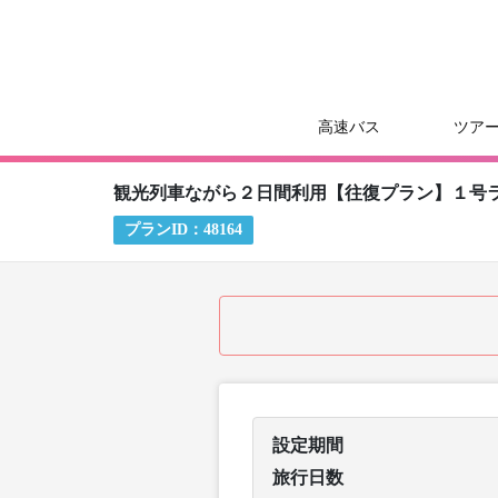
高速バス
ツア
観光列車ながら２日間利用【往復プラン】１号
プランID：
48164
設定期間
旅行日数