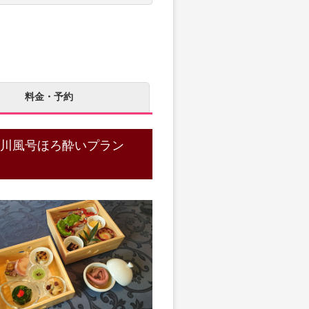
料金・予約
 川風号ほろ酔いプラン