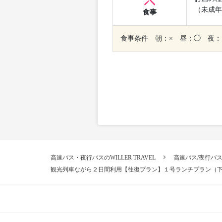
（未成年
食事
食事条件 朝：× 昼：◯ 夜：
高速バス・夜行バスのWILLER TRAVEL
高速バス/夜行バ
観光列車ながら２日間利用【往復プラン】１号ランチプラン（下