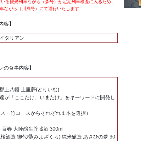
ている観光列車ながら（森号）が定期列車検査に入るため、
観光列車ながら（川風号）にて運行いたします
内容】
イタリアン
ンの食事内容】
上八幡 土里夢(どりいむ)
達が「ここだけ、いまだけ」をキーワードに開発し
ース・竹コースからそれぞれ１本を選択）
百春 大吟醸生貯蔵酒 300ml
桜酒造 御代櫻(みよざくら) 純米醸造 あさひの夢 30