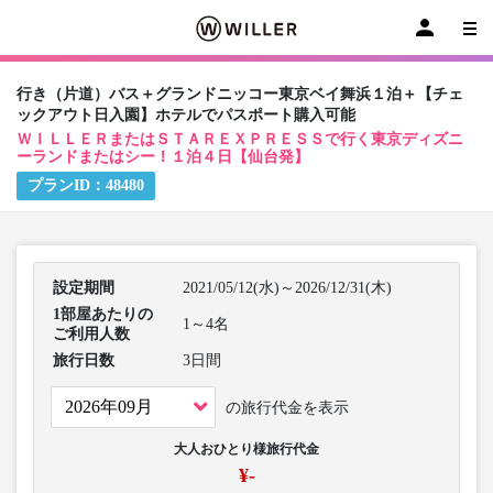
行き（片道）バス＋グランドニッコー東京ベイ舞浜１泊＋【チェ
ックアウト日入園】ホテルでパスポート購入可能
ＷＩＬＬＥＲまたはＳＴＡＲＥＸＰＲＥＳＳで行く東京ディズニ
ーランドまたはシー！１泊４日【仙台発】
プランID：
48480
設定期間
2021/05/12(水)～2026/12/31(木)
1部屋あたりの
1～4名
ご利用人数
旅行日数
3日間
の旅行代金を表示
大人おひとり様旅行代金
¥-