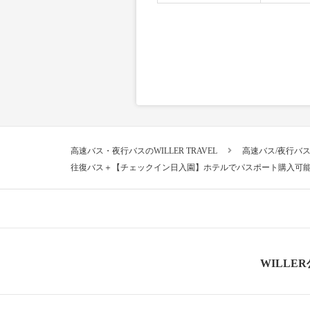
高速バス・夜行バスのWILLER TRAVEL
高速バス/夜行バ
往復バス＋【チェックイン日入園】ホテルでパスポート購入可
WILLE