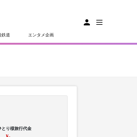
後鉄道
エンタメ企画
ひとり様旅行代金
¥-