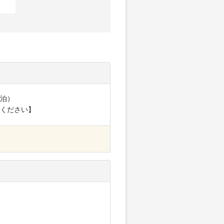
泊）
ください】