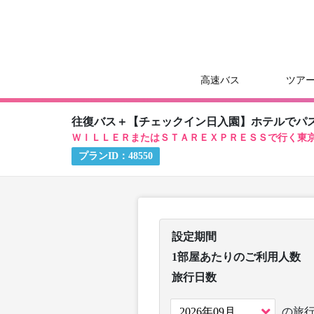
高速バス
ツア
往復バス＋【チェックイン日入園】ホテルでパ
ＷＩＬＬＥＲまたはＳＴＡＲＥＸＰＲＥＳＳで行く東
プランID：
48550
設定期間
1部屋あたりのご利用人数
旅行日数
の旅