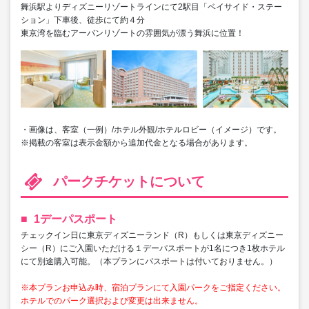
舞浜駅よりディズニーリゾートラインにて2駅目「ベイサイド・ステー
ション」下車後、徒歩にて約４分
東京湾を臨むアーバンリゾートの雰囲気が漂う舞浜に位置！
・画像は、客室（一例）/ホテル外観/ホテルロビー（イメージ）です。
※掲載の客室は表示金額から追加代金となる場合があります。
パークチケットについて
1デーパスポート
チェックイン日に東京ディズニーランド（R）もしくは東京ディズニー
シー（R）にご入園いただける１デーパスポートが1名につき1枚ホテル
にて別途購入可能。（本プランにパスポートは付いておりません。）
※本プランお申込み時、宿泊プランにて入園パークをご指定ください。
ホテルでのパーク選択および変更は出来ません。