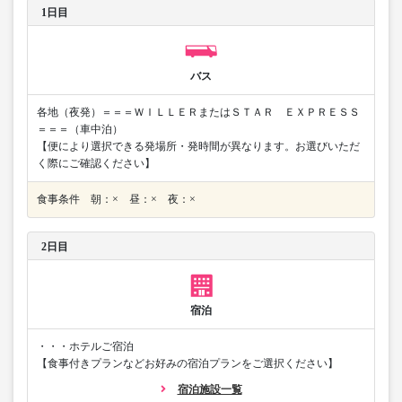
1日目
バス
各地（夜発）＝＝＝ＷＩＬＬＥＲまたはＳＴＡＲ ＥＸＰＲＥＳＳ
＝＝＝（車中泊）
【便により選択できる発場所・発時間が異なります。お選びいただ
く際にご確認ください】
食事条件 朝：× 昼：× 夜：×
2日目
宿泊
・・・ホテルご宿泊
【食事付きプランなどお好みの宿泊プランをご選択ください】
宿泊施設一覧