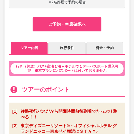
※2名部屋で予約の場合
ご予約・空席確認へ
ツアー内容
旅行条件
料金・予約
行き（片道）バス+宿泊１泊＋ホテルで１デーパスポート購入可
能 ※本プランにパスポートは付いておりません
ツアーのポイント
[1]
往路夜行バスだから開園時間前後到着でたっぷり遊
べる！！
[2]
東京ディズニーリゾート®・オフィシャルホテル グ
ランドニッコー東京ベイ舞浜にＳＴＡＹ♪