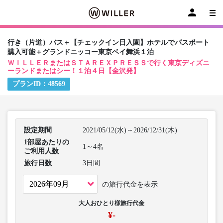
行き（片道）バス＋【チェックイン日入園】ホテルでパスポート
購入可能＋グランドニッコー東京ベイ舞浜１泊
ＷＩＬＬＥＲまたはＳＴＡＲＥＸＰＲＥＳＳで行く東京ディズニ
ーランドまたはシー！１泊４日【金沢発】
プランID：
48569
設定期間
2021/05/12(水)～2026/12/31(木)
1部屋あたりの
1～4名
ご利用人数
旅行日数
3日間
の旅行代金を表示
大人おひとり様旅行代金
¥-