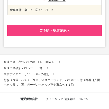
宿泊施設一覧
食事条件 朝：× 昼：× 夜：×
ご予約・空席確認へ
高速バス・夜行バスのWILLER TRAVEL
高速バス/夜行バスツアー一覧
東京ディズニーリゾート®への旅行
行き（片道）バス＋「東京ディズニーランド」パスポート付（到着日入園・
ホテル渡し）三井ガーデンホテルプラナ東京ベイ１泊
引受保険会社
チューリッヒ保険会社
DSR-735