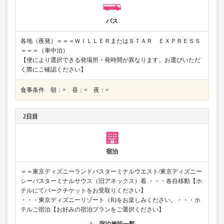
バス
各地（夜発）＝＝＝ＷＩＬＬＥＲまたはＳＴＡＲ ＥＸＰＲＥＳＳ
＝＝＝（車中泊）
【便により選択できる発場所・発時間が異なります。お選びいただ
く際にご確認ください】
食事条件 朝：× 昼：× 夜：×
2日目
宿泊
＝＝東京ディズニーランドバスターミナルウエスト/東京ディズニー
シーバスターミナルサウス（旧アネックス）着 ・・・各自移動【ホ
テルにてパークチケットをお受取りください】
・・・東京ディズニーリゾート（R)をお楽しみください。・・・ホ
テルご宿泊【お好みの宿泊プランをご選択ください】