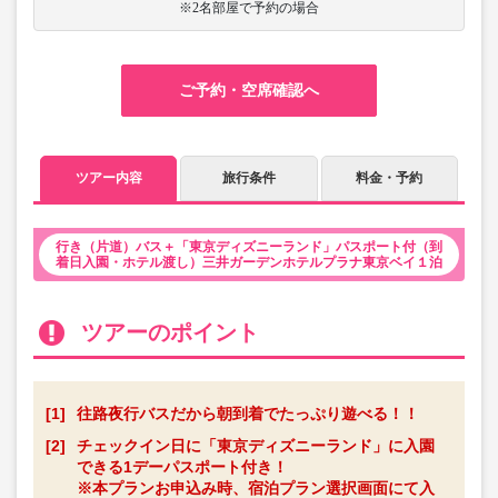
※2名部屋で予約の場合
ご予約・空席確認へ
ツアー内容
旅行条件
料金・予約
行き（片道）バス＋「東京ディズニーランド」パスポート付（到
着日入園・ホテル渡し）三井ガーデンホテルプラナ東京ベイ１泊
ツアーのポイント
[1]
往路夜行バスだから朝到着でたっぷり遊べる！！
[2]
チェックイン日に「東京ディズニーランド」に入園
できる1デーパスポート付き！
※本プランお申込み時、宿泊プラン選択画面にて入