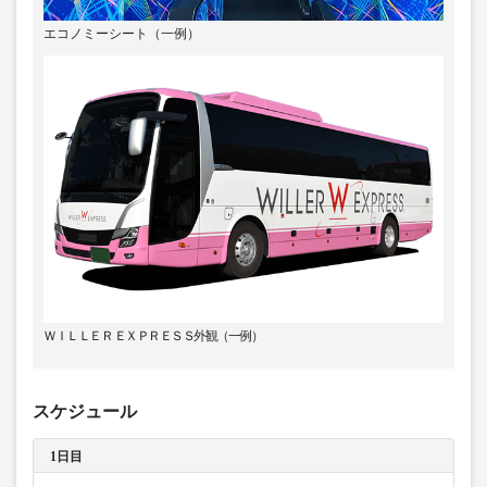
エコノミーシート（一例）
ＷＩＬＬＥＲ ＥＸＰＲＥＳＳ外観（一例）
スケジュール
1日目