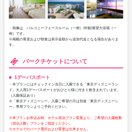
・画像は、バルコニーフォースルーム（一例）/外観/展望大浴場（一
例）です。
※掲載の客室および朝食は表示金額から追加代金となる場合がありま
す。
パークチケットについて
1デーパスポート
・本プランにはチェックイン当日に入園できる「東京ディズニーラン
ド」大人用1デーパスポートがおひとり様に付き１枚含まれています。
（入園保証あり）
※「東京ディズニーシー」入園ご希望の方は別途「東京ディズニーシ
ー」専用プランよりご予約ください。
※本プランお申込み時、ホテル宿泊プラン変更より、ご希望の入園枚数
（宿泊人数）プランをご指定ください。
※ホテルでのパーク選択および変更は出来ません。