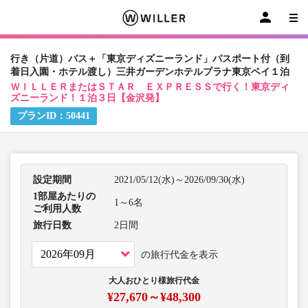
行き（片道）バス＋「東京ディズニーランド」パスポート付（到
着日入園・ホテル渡し）三井ガーデンホテルプラナ東京ベイ１泊
ＷＩＬＬＥＲまたはＳＴＡＲ ＥＸＰＲＥＳＳで行く！東京ディ
ズニーランド！１泊３日【金沢発】
プランID：
50441
設定期間
2021/05/12(水)～2026/09/30(水)
1部屋あたりの
1～6名
ご利用人数
旅行日数
2日間
の旅行代金を表示
大人おひとり様旅行代金
¥27,670～¥48,300