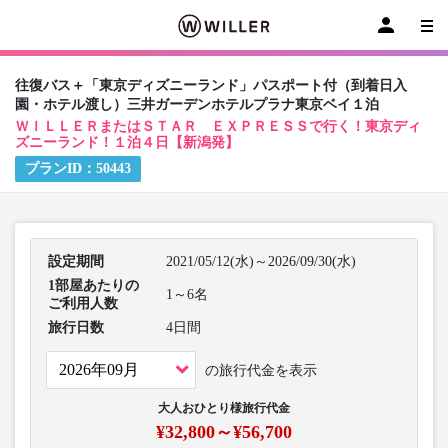
往復バス＋「東京ディズニーランド」パスポート付（到着日入
園・ホテル渡し）三井ガーデンホテルプラナ東京ベイ１泊
ＷＩＬＬＥＲまたはＳＴＡＲ ＥＸＰＲＥＳＳで行く！東京ディ
ズニーランド！１泊４日【新潟発】
プランID：
50443
設定期間
2021/05/12(水)～2026/09/30(水)
1部屋あたりの
1～6名
ご利用人数
旅行日数
4日間
の旅行代金を表示
大人おひとり様旅行代金
¥32,800～¥56,700