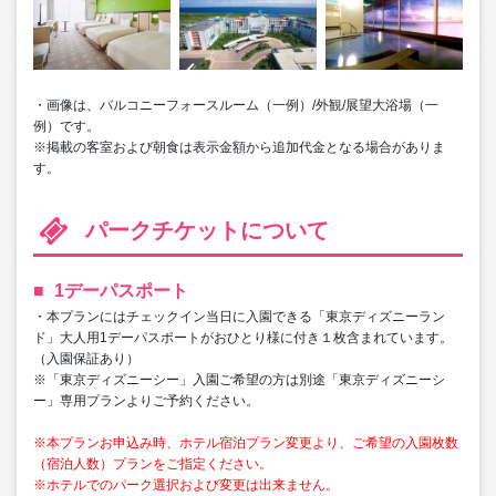
・画像は、バルコニーフォースルーム（一例）/外観/展望大浴場（一
例）です。
※掲載の客室および朝食は表示金額から追加代金となる場合がありま
す。
パークチケットについて
1デーパスポート
・本プランにはチェックイン当日に入園できる「東京ディズニーラン
ド」大人用1デーパスポートがおひとり様に付き１枚含まれています。
（入園保証あり）
※「東京ディズニーシー」入園ご希望の方は別途「東京ディズニーシ
ー」専用プランよりご予約ください。
※本プランお申込み時、ホテル宿泊プラン変更より、ご希望の入園枚数
（宿泊人数）プランをご指定ください。
※ホテルでのパーク選択および変更は出来ません。