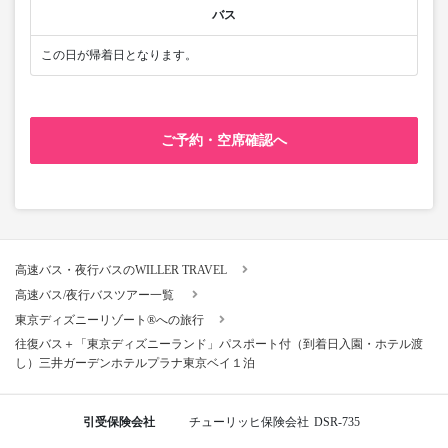
バス
この日が帰着日となります。
ご予約・空席確認へ
高速バス・夜行バスのWILLER TRAVEL
高速バス/夜行バスツアー一覧
東京ディズニーリゾート®への旅行
往復バス＋「東京ディズニーランド」パスポート付（到着日入園・ホテル渡
し）三井ガーデンホテルプラナ東京ベイ１泊
引受保険会社
チューリッヒ保険会社
DSR-735