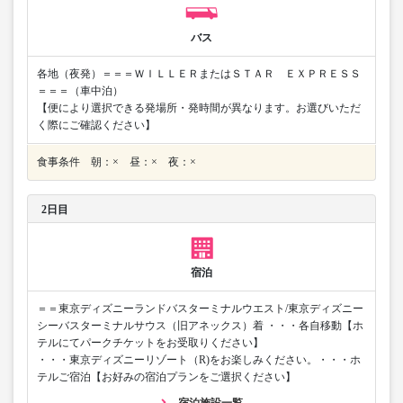
バス
各地（夜発）＝＝＝ＷＩＬＬＥＲまたはＳＴＡＲ ＥＸＰＲＥＳＳ
＝＝＝（車中泊）
【便により選択できる発場所・発時間が異なります。お選びいただ
く際にご確認ください】
食事条件 朝：× 昼：× 夜：×
2日目
宿泊
＝＝東京ディズニーランドバスターミナルウエスト/東京ディズニー
シーバスターミナルサウス（旧アネックス）着 ・・・各自移動【ホ
テルにてパークチケットをお受取りください】
・・・東京ディズニーリゾート（R)をお楽しみください。・・・ホ
テルご宿泊【お好みの宿泊プランをご選択ください】