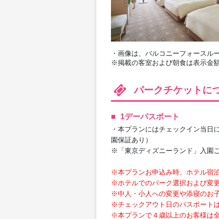
・画像は、バルコニーフォースルー
※掲載の客室および朝食は表示金
パークチケットに
1デーパスポート
・本プランにはチェックイン当日
園保証あり）
※「東京ディズニーランド」入園
※本プランお申込み時、ホテル宿
※ホテルでのパーク選択および変
※中人・小人への変更や添寝のお
※チェックアウト日のパスポート
※本プランで４歳以上のお客様は