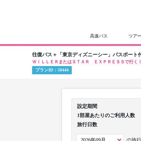
高速バス
ツア
往復バス＋「東京ディズニーシー」パスポート
ＷＩＬＬＥＲまたはＳＴＡＲ ＥＸＰＲＥＳＳで行く
プランID：
50444
設定期間
1部屋あたりのご利用人数
旅行日数
の旅