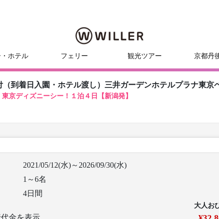
ー・ホテル
フェリー
観光ツアー
京都丹
付（到着日入園・ホテル渡し）三井ガーデンホテルプラナ東京
！東京ディズニーシー！１泊４日【新潟発】
2021/05/12(水)～2026/09/30(水)
1～6名
4日間
大人お
行代金を表示
¥32,