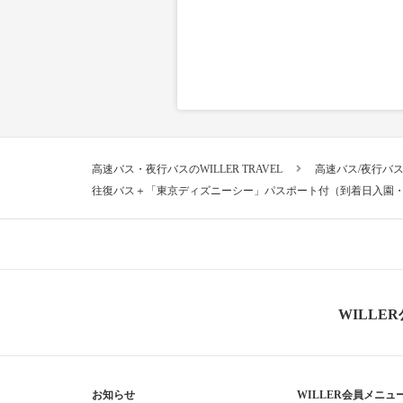
高速バス・夜行バスのWILLER TRAVEL
高速バス/夜行バ
往復バス＋「東京ディズニーシー」パスポート付（到着日入園
WILLE
お知らせ
WILLER会員メニュ