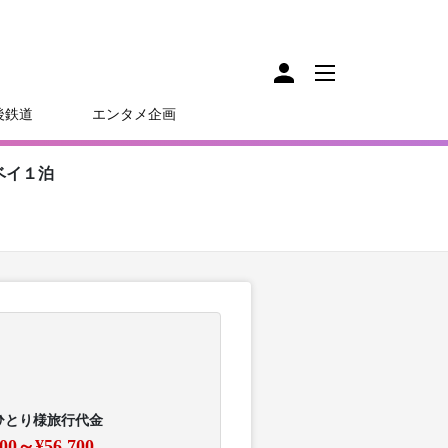
後鉄道
エンタメ企画
ベイ１泊
ひとり様旅行代金
800～¥56,700