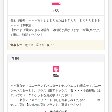
バス
各地（夜発）＝＝＝ＷＩＬＬＥＲまたはＳＴＡＲ ＥＸＰＲＥＳＳ
＝＝＝（車中泊）
【便により選択できる発場所・発時間が異なります。お選びいただ
く際にご確認ください】
食事条件 朝：× 昼：× 夜：×
2日目
宿泊
＝＝東京ディズニーランドバスターミナルウエスト/東京ディズニー
シーバスターミナルサウス（旧アネックス）着 ・・・各自移動【ホ
テルにてパークチケットをお受取りください】
・・・東京ディズニーリゾート（R)をお楽しみください。・・・ホ
テルご宿泊【お好みの宿泊プランをご選択ください】