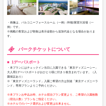
・画像は、バルコニーフォースルーム（一例）/外観/展望大浴場（一
例）です。
※掲載の客室および朝食は表示金額から追加代金となる場合がありま
す。
パークチケットについて
1デーパスポート
・本プランにはチェックイン当日に入園できる「東京ディズニーシー」
大人用1デーパスポートがおひとり様に付き１枚含まれています。（入
園保証あり）
※「東京ディズニーランド」入園ご希望の方は別途「東京ディズニーラ
ンド」専用プランよりご予約ください。
※本プランお申込み時、ホテル宿泊プラン変更より、ご希望の入園枚数
（宿泊人数）プランをご指定ください。
※ホテルでのパーク選択および変更は出来ません。