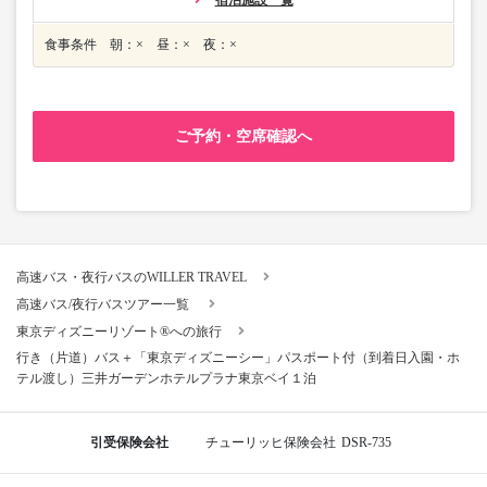
宿泊施設一覧
食事条件 朝：× 昼：× 夜：×
ご予約・空席確認へ
高速バス・夜行バスのWILLER TRAVEL
高速バス/夜行バスツアー一覧
東京ディズニーリゾート®への旅行
行き（片道）バス＋「東京ディズニーシー」パスポート付（到着日入園・ホ
テル渡し）三井ガーデンホテルプラナ東京ベイ１泊
引受保険会社
チューリッヒ保険会社
DSR-735