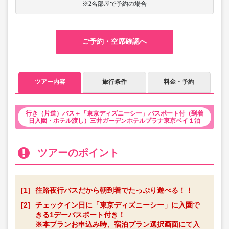
※2名部屋で予約の場合
ご予約・空席確認へ
ツアー内容
旅行条件
料金・予約
行き（片道）バス＋「東京ディズニーシー」パスポート付（到着
日入園・ホテル渡し）三井ガーデンホテルプラナ東京ベイ１泊
ツアーのポイント
[1]
往路夜行バスだから朝到着でたっぷり遊べる！！
[2]
チェックイン日に「東京ディズニーシー」に入園で
きる1デーパスポート付き！
※本プランお申込み時、宿泊プラン選択画面にて入