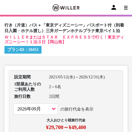
行き（片道）バス＋「東京ディズニーシー」パスポート付（到着
日入園・ホテル渡し）三井ガーデンホテルプラナ東京ベイ１泊
ＷＩＬＬＥＲまたはＳＴＡＲ ＥＸＰＲＥＳＳで行く！東京ディ
ズニーシー！１泊３日【岡山発】
プランID：
50451
設定期間
2021/05/12(水)～2026/12/31(木)
1部屋あたりの
2～6名
ご利用人数
旅行日数
2日間
の旅行代金を表示
大人おひとり様旅行代金
¥29,700～¥49,400