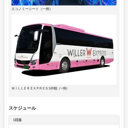
エコノミーシート（一例）
ＷＩＬＬＥＲ ＥＸＰＲＥＳＳ外観（一例）
スケジュール
1日目