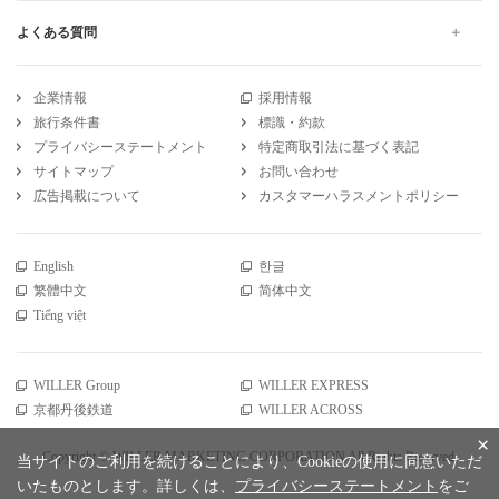
よくある質問
企業情報
採用情報
旅行条件書
標識・約款
プライバシーステートメント
特定商取引法に基づく表記
サイトマップ
お問い合わせ
広告掲載について
カスタマーハラスメントポリシー
English
한글
繁體中文
简体中文
Tiếng việt
WILLER Group
WILLER EXPRESS
京都丹後鉄道
WILLER ACROSS
×
Copyright © WILLER MARKETING CORPORATION All Rights Reserved.
当サイトのご利用を続けることにより、Cookieの使用に同意いただ
いたものとします。詳しくは、
プライバシーステートメント
をご