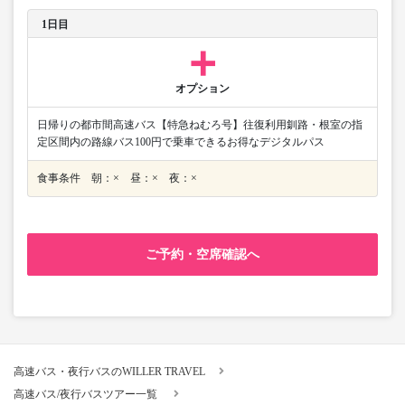
1日目
オプション
日帰りの都市間高速バス【特急ねむろ号】往復利用釧路・根室の指
定区間内の路線バス100円で乗車できるお得なデジタルパス
食事条件 朝：× 昼：× 夜：×
ご予約・空席確認へ
高速バス・夜行バスのWILLER TRAVEL
高速バス/夜行バスツアー一覧