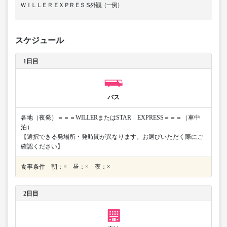
ＷＩＬＬＥＲ ＥＸＰＲＥＳＳ外観（一例）
スケジュール
1日目
バス
各地（夜発）＝＝＝WILLERまたはSTAR EXPRESS＝＝＝（車中
泊）
【選択できる発場所・発時間が異なります。お選びいただく際にご
確認ください】
食事条件 朝：× 昼：× 夜：×
2日目