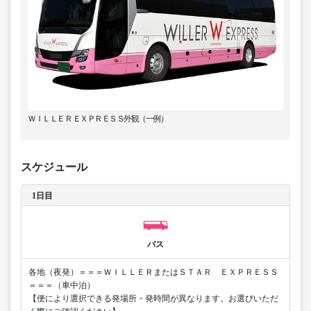
ＷＩＬＬＥＲ ＥＸＰＲＥＳＳ外観（一例）
スケジュール
1日目
バス
各地（夜発）＝＝＝ＷＩＬＬＥＲまたはＳＴＡＲ ＥＸＰＲＥＳＳ
＝＝＝（車中泊）
【便により選択できる発場所・発時間が異なります。お選びいただ