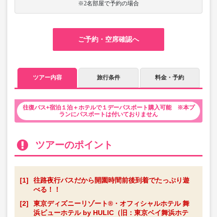
※2名部屋で予約の場合
ご予約・空席確認へ
ツアー内容
旅行条件
料金・予約
往復バス+宿泊１泊＋ホテルで１デーパスポート購入可能 ※本プ
ランにパスポートは付いておりません
ツアーのポイント
[1]
往路夜行バスだから開園時間前後到着でたっぷり遊
べる！！
[2]
東京ディズニーリゾート®・オフィシャルホテル 舞
浜ビューホテル by HULIC（旧：東京ベイ舞浜ホテ