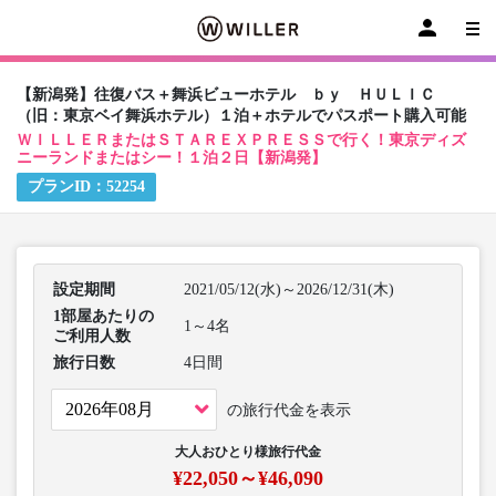
【新潟発】往復バス＋舞浜ビューホテル ｂｙ ＨＵＬＩＣ
（旧：東京ベイ舞浜ホテル）１泊＋ホテルでパスポート購入可能
ＷＩＬＬＥＲまたはＳＴＡＲＥＸＰＲＥＳＳで行く！東京ディズ
ニーランドまたはシー！１泊２日【新潟発】
プランID：
52254
設定期間
2021/05/12(水)～2026/12/31(木)
1部屋あたりの
1～4名
ご利用人数
旅行日数
4日間
の旅行代金を表示
大人おひとり様旅行代金
¥22,050～¥46,090