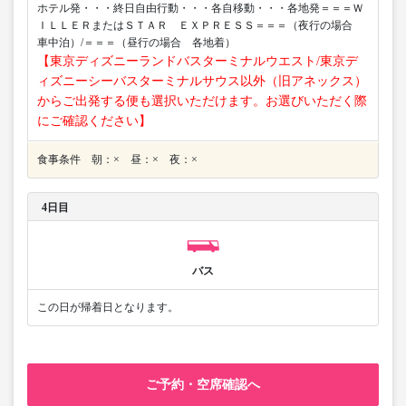
ホテル発・・・終日自由行動・・・各自移動・・・各地発＝＝＝Ｗ
ＩＬＬＥＲまたはＳＴＡＲ ＥＸＰＲＥＳＳ＝＝＝（夜行の場合
車中泊）/＝＝＝（昼行の場合 各地着）
【東京ディズニーランドバスターミナルウエスト/東京デ
ィズニーシーバスターミナルサウス以外（旧アネックス）
からご出発する便も選択いただけます。お選びいただく際
にご確認ください】
食事条件 朝：× 昼：× 夜：×
4日目
バス
この日が帰着日となります。
ご予約・空席確認へ