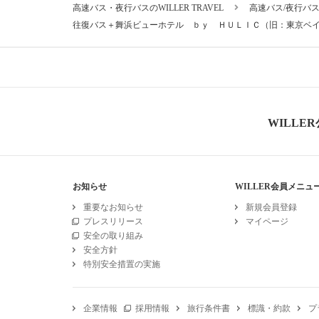
高速バス・夜行バスのWILLER TRAVEL
高速バス/夜行バ
往復バス＋舞浜ビューホテル ｂｙ ＨＵＬＩＣ（旧：東京ベ
WILLE
お知らせ
WILLER会員メニュ
重要なお知らせ
新規会員登録
プレスリリース
マイページ
安全の取り組み
安全方針
特別安全措置の実施
企業情報
採用情報
旅行条件書
標識・約款
プ