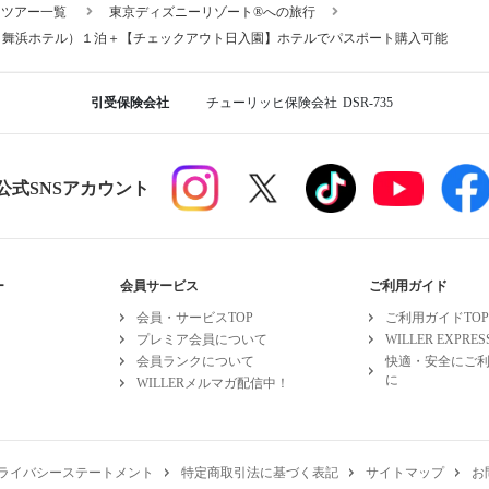
スツアー一覧
東京ディズニーリゾート®への旅行
イ舞浜ホテル）１泊＋【チェックアウト日入園】ホテルでパスポート購入可能
引受保険会社
チューリッヒ保険会社
DSR-735
R公式SNSアカウント
ー
会員サービス
ご利用ガイド
会員・サービスTOP
ご利用ガイドTOP
プレミア会員について
WILLER EXPR
会員ランクについて
快適・安全にご
に
WILLERメルマガ配信中！
ライバシーステートメント
特定商取引法に基づく表記
サイトマップ
お