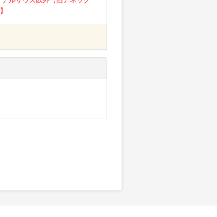
ミナルサウス以外（旧アネック
】