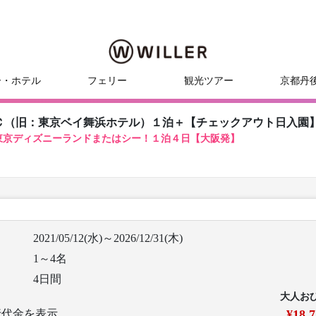
ー・ホテル
フェリー
観光ツアー
京都丹
Ｃ（旧：東京ベイ舞浜ホテル）１泊＋【チェックアウト日入園
東京ディズニーランドまたはシー！１泊４日【大阪発】
2021/05/12(水)～2026/12/31(木)
1～4名
4日間
大人お
行代金を表示
¥18,