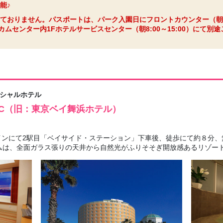
能♪
ておりません。パスポートは、パーク入園日にフロントカウンター（朝6:0
ムセンター内1Fホテルサービスセンター（朝8:00～15:00）にて別
ィシャルホテル
LIC（旧：東京ベイ舞浜ホテル）
ンにて2駅目「ベイサイド・ステーション」下車後、徒歩にて約８分、
ムは、全面ガラス張りの天井から自然光がふりそそぎ開放感あるリゾー