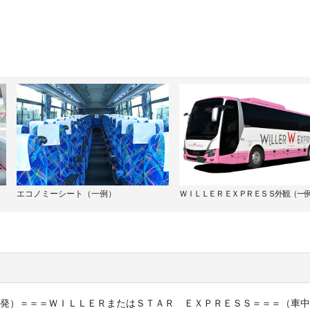
エコノミーシート（一例）
ＷＩＬＬＥＲ ＥＸＰＲＥＳＳ外観（一
発）＝＝＝ＷＩＬＬＥＲまたはＳＴＡＲ ＥＸＰＲＥＳＳ＝＝＝（車中