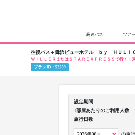
高速バス
ツア
往復バス＋舞浜ビューホテル ｂｙ ＨＵＬＩ
ＷＩＬＬＥＲまたはＳＴＡＲＥＸＰＲＥＳＳで行く！
プランID：
52259
設定期間
1部屋あたりのご利用人数
旅行日数
の旅