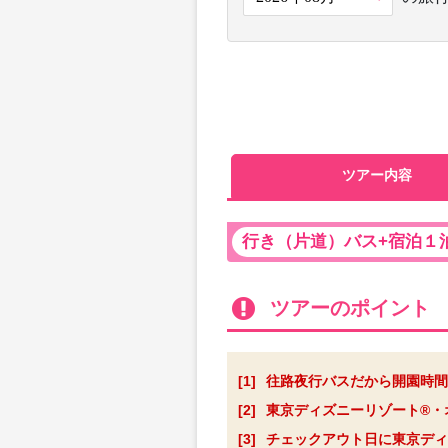
ツアー内容
行き（片道）バス+宿泊１
ツアーのポイント
[1]
往路夜行バスだから開園時間
[2]
東京ディズニーリゾート®・オ
[3]
チェックアウト日に東京ディ