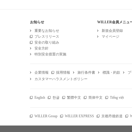
お知らせ
WILLER会員メニュ
重要なお知らせ
新規会員登録
プレスリリース
マイページ
安全の取り組み
安全方針
特別安全措置の実施
企業情報
採用情報
旅行条件書
標識・約款
プ
カスタマーハラスメントポリシー
English
한글
繁體中文
简体中文
Tiếng việt
WILLER Group
WILLER EXPRESS
京都丹後鉄道