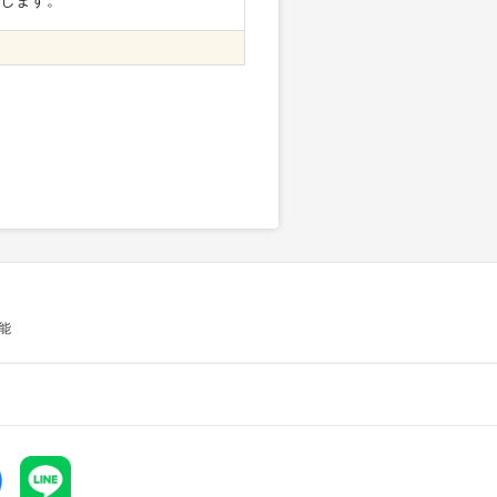
します。
能