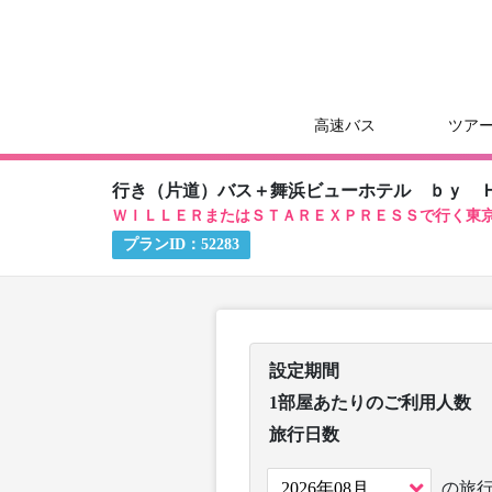
高速バス
ツア
行き（片道）バス＋舞浜ビューホテル ｂｙ 
ＷＩＬＬＥＲまたはＳＴＡＲＥＸＰＲＥＳＳで行く東
プランID：
52283
設定期間
1部屋あたりのご利用人数
旅行日数
の旅