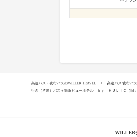
本プラン
高速バス・夜行バスのWILLER TRAVEL
高速バス/夜行バ
行き（片道）バス＋舞浜ビューホテル ｂｙ ＨＵＬＩＣ（旧
WILLE