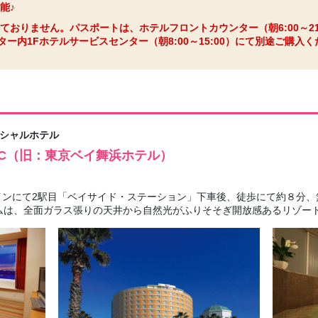
能♪
ておりません。パスポートは、ホテルフロントカウンター（朝6:00～21
ー内1Fホテルサービスセンター（朝8:00～15:00）にて別途ご購入
ィシャルホテル
LIC（旧：東京ベイ舞浜ホテル）
ンにて2駅目「ベイサイド・ステーション」下車後、徒歩にて約８分、
ムは、全面ガラス張りの天井から自然光がふりそそぎ開放感あるリゾー