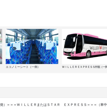
エコノミーシート（一例）
ＷＩＬＬＥＲ ＥＸＰＲＥＳＳ外観（一
発）＝＝＝ＷＩＬＬＥＲまたはＳＴＡＲ ＥＸＰＲＥＳＳ＝＝＝（車中