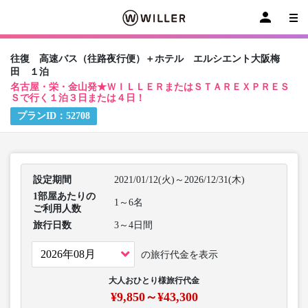
往復 高速バス（往路夜行便）＋ホテル エルシエント大阪梅
田 １泊
名古屋・栄・金山発★ＷＩＬＬＥＲまたはＳＴＡＲＥＸＰＲＥＳ
Ｓで行く１泊３日または４日！
プランID：
52708
設定期間
2021/01/12(火)～2026/12/31(木)
1部屋あたりの
1～6名
ご利用人数
旅行日数
3～4日間
の旅行代金を表示
大人おひとり様旅行代金
¥9,850～¥43,300