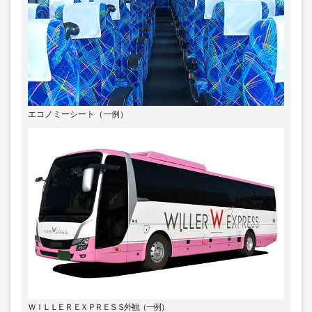
エコノミーシート（一例）
ＷＩＬＬＥＲ ＥＸＰＲＥＳＳ外観（一例）