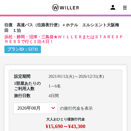
往復 高速バス（往路夜行便）＋ホテル エルシエント大阪梅
田 １泊
浜松・静岡・沼津・三島発★ＷＩＬＬＥＲまたはＳＴＡＲＥＸＰ
ＲＥＳＳで行く１泊４日！
プランID：
52711
設定期間
2021/01/12(火)～2026/12/31(木)
1部屋あたりの
1～6名
ご利用人数
旅行日数
4日間
の旅行代金を表示
大人おひとり様旅行代金
¥15,690～¥43,300