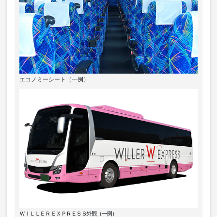
エコノミーシート（一例）
ＷＩＬＬＥＲ ＥＸＰＲＥＳＳ外観（一例）