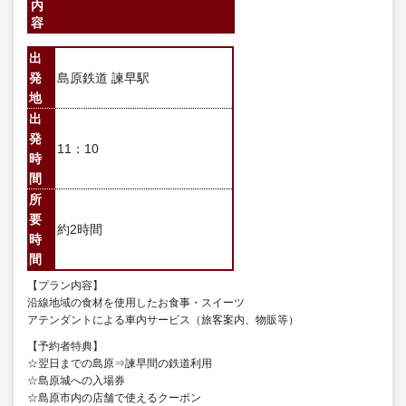
内
容
出
発
島原鉄道 諫早駅
地
出
発
11：10
時
間
所
要
約2時間
時
間
【プラン内容】
沿線地域の食材を使用したお食事・スイーツ
アテンダントによる車内サービス（旅客案内、物販等）
【予約者特典】
☆翌日までの島原⇒諫早間の鉄道利用
☆島原城への入場券
☆島原市内の店舗で使えるクーポン