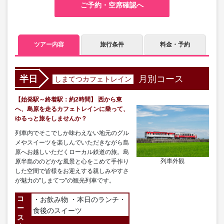
ご予約・空席確認へ
ツアー内容
旅行条件
料金・予約
月別コース
半日
しまてつカフェトレイン
【始発駅～終着駅：約2時間】 西から東
へ、島原を走るカフェトレインに乗って、
ゆるっと旅をしませんか？
列車内でそこでしか味わえない地元のグル
メやスイーツを楽しんでいただきながら島
原へお越しいただくローカル鉄道の旅。島
列車外観
原半島ののどかな風景と心をこめて手作り
した空間で皆様をお迎えする親しみやすさ
が魅力の"しまてつ"の観光列車です。
コ
・お飲み物 ・本日のランチ・
ー
食後のスイーツ
ス