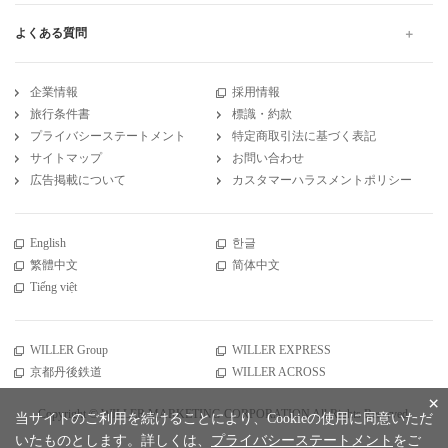
よくある質問
企業情報
採用情報
旅行条件書
標識・約款
プライバシーステートメント
特定商取引法に基づく表記
サイトマップ
お問い合わせ
広告掲載について
カスタマーハラスメントポリシー
English
한글
繁體中文
简体中文
Tiếng việt
WILLER Group
WILLER EXPRESS
京都丹後鉄道
WILLER ACROSS
×
Copyright © WILLER MARKETING CORPORATION All Rights Reserved.
当サイトのご利用を続けることにより、Cookieの使用に同意いただ
いたものとします。詳しくは、
プライバシーステートメント
をご