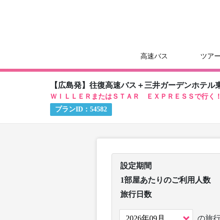
高速バス
ツア
【広島発】往復高速バス＋三井ガーデンホテル
ＷＩＬＬＥＲまたはＳＴＡＲ ＥＸＰＲＥＳＳで行く
プランID：
54582
設定期間
1部屋あたりのご利用人数
旅行日数
の旅