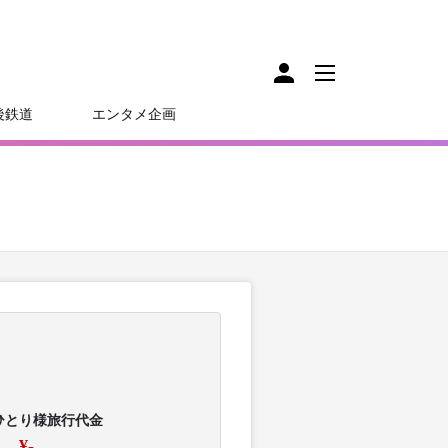
後鉄道
エンタメ企画
ひとり様旅行代金
¥-