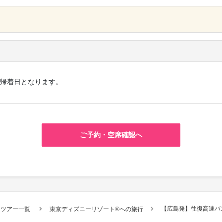
×
帰着日となります。
ご予約・空席確認へ
【広島発】往復高速バ
スツアー一覧
東京ディズニーリゾート®への旅行