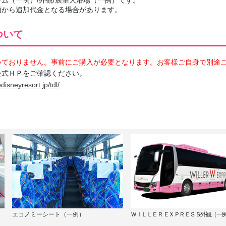
額から追加代金となる場合があります。
ついて
いておりません。事前にご購入が必要となります。お客様ご自身で別途
公式ＨＰをご確認ください。
disneyresort.jp/tdl/
エコノミーシート（一例）
ＷＩＬＬＥＲ ＥＸＰＲＥＳＳ外観（一