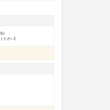
泊）
ください】