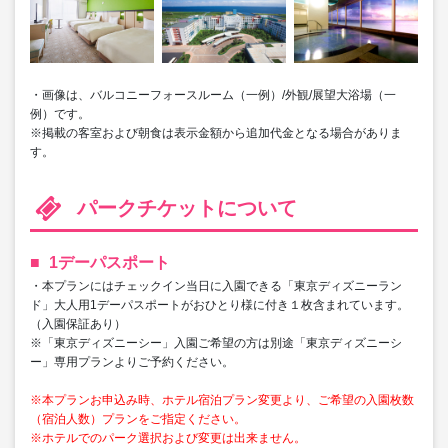
・画像は、バルコニーフォースルーム（一例）/外観/展望大浴場（一
例）です。
※掲載の客室および朝食は表示金額から追加代金となる場合がありま
す。
パークチケットについて
1デーパスポート
・本プランにはチェックイン当日に入園できる「東京ディズニーラン
ド」大人用1デーパスポートがおひとり様に付き１枚含まれています。
（入園保証あり）
※「東京ディズニーシー」入園ご希望の方は別途「東京ディズニーシ
ー」専用プランよりご予約ください。
※本プランお申込み時、ホテル宿泊プラン変更より、ご希望の入園枚数
（宿泊人数）プランをご指定ください。
※ホテルでのパーク選択および変更は出来ません。