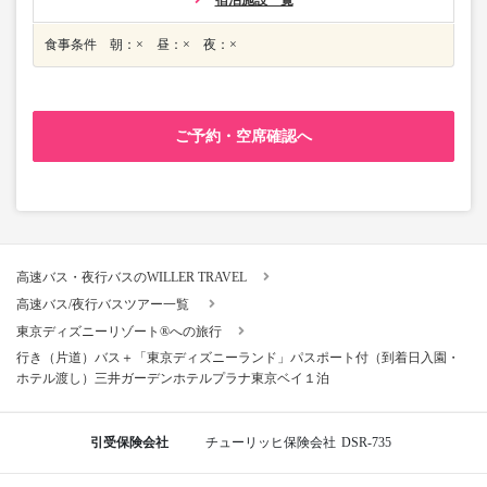
宿泊施設一覧
食事条件 朝：× 昼：× 夜：×
ご予約・空席確認へ
高速バス・夜行バスのWILLER TRAVEL
高速バス/夜行バスツアー一覧
東京ディズニーリゾート®への旅行
行き（片道）バス＋「東京ディズニーランド」パスポート付（到着日入園・
ホテル渡し）三井ガーデンホテルプラナ東京ベイ１泊
引受保険会社
チューリッヒ保険会社
DSR-735