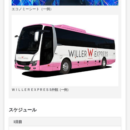
エコノミーシート（一例）
ＷＩＬＬＥＲ ＥＸＰＲＥＳＳ外観（一例）
スケジュール
1日目