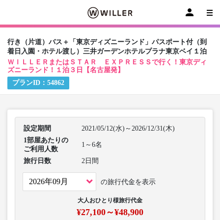
行き（片道）バス＋「東京ディズニーランド」パスポート付（到
着日入園・ホテル渡し）三井ガーデンホテルプラナ東京ベイ１泊
ＷＩＬＬＥＲまたはＳＴＡＲ ＥＸＰＲＥＳＳで行く！東京ディ
ズニーランド！１泊３日【名古屋発】
プランID：
54862
設定期間
2021/05/12(水)～2026/12/31(木)
1部屋あたりの
1～6名
ご利用人数
旅行日数
2日間
の旅行代金を表示
大人おひとり様旅行代金
¥27,100～¥48,900