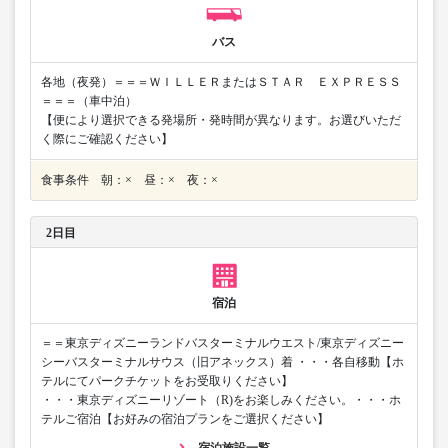
バス
各地（夜発）＝＝＝ＷＩＬＬＥＲまたはＳＴＡＲ ＥＸＰＲＥＳＳ
＝＝＝（車中泊）
【便により選択できる発場所・発時間が異なります。お選びいただ
く際にご確認ください】
食事条件 朝：× 昼：× 夜：×
2日目
宿泊
＝＝東京ディズニーランドバスターミナルウエスト/東京ディズニー
シーバスターミナルサウス（旧アネックス）着 ・・・各自移動【ホ
テルにてパークチケットをお受取りください】
・・・東京ディズニーリゾート（R)をお楽しみください。・・・ホ
テルご宿泊【お好みの宿泊プランをご選択ください】