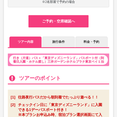
※2名部屋で予約の場合
ご予約・空席確認へ
ツアー内容
旅行条件
料金・予約
行き（片道）バス＋「東京ディズニーランド」パスポート付（到
着日入園・ホテル渡し）三井ガーデンホテルプラナ東京ベイ１泊
ツアーのポイント
[1]
往路夜行バスだから朝到着でたっぷり遊べる！！
[2]
チェックイン日に「東京ディズニーランド」に入園
できる1デーパスポート付き！
※本プランお申込み時、宿泊プラン選択画面にて入