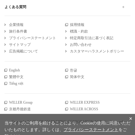
よくある質問
企業情報
採用情報
旅行条件書
標識・約款
プライバシーステートメント
特定商取引法に基づく表記
サイトマップ
お問い合わせ
広告掲載について
カスタマーハラスメントポリシー
English
한글
繁體中文
简体中文
Tiếng việt
WILLER Group
WILLER EXPRESS
京都丹後鉄道
WILLER ACROSS
×
Copyright © WILLER MARKETING CORPORATION All Rights Reserved.
当サイトのご利用を続けることにより、Cookieの使用に同意いただ
いたものとします。詳しくは、
プライバシーステートメント
をご