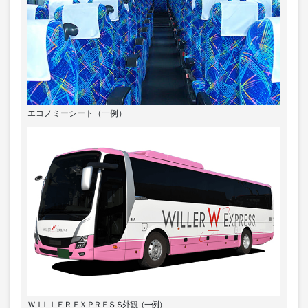
エコノミーシート（一例）
ＷＩＬＬＥＲ ＥＸＰＲＥＳＳ外観（一例）