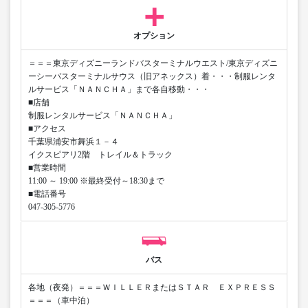
オプション
＝＝＝東京ディズニーランドバスターミナルウエスト/東京ディズニ
ーシーバスターミナルサウス（旧アネックス）着・・・制服レンタ
ルサービス「ＮＡＮＣＨＡ」まで各自移動・・・
■店舗
制服レンタルサービス「ＮＡＮＣＨＡ」
■アクセス
千葉県浦安市舞浜１－４
イクスピアリ2階 トレイル＆トラック
■営業時間
11:00 ～ 19:00 ※最終受付～18:30まで
■電話番号
047-305-5776
バス
各地（夜発）＝＝＝ＷＩＬＬＥＲまたはＳＴＡＲ ＥＸＰＲＥＳＳ
＝＝＝（車中泊）