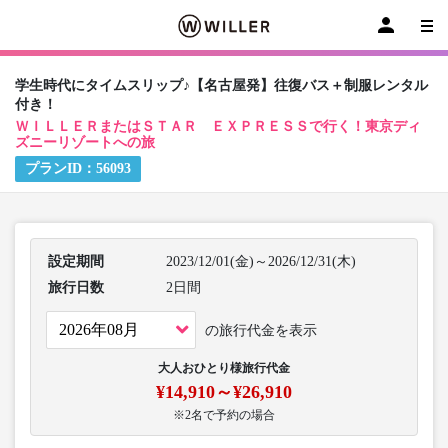
学生時代にタイムスリップ♪【名古屋発】往復バス＋制服レンタル
付き！
ＷＩＬＬＥＲまたはＳＴＡＲ ＥＸＰＲＥＳＳで行く！東京ディ
ズニーリゾートへの旅
プランID：
56093
設定期間
2023/12/01(金)～2026/12/31(木)
旅行日数
2日間
の旅行代金を表示
大人おひとり様旅行代金
¥14,910～¥26,910
※2名で予約の場合