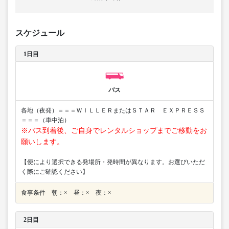
スケジュール
1日目
バス
各地（夜発）＝＝＝ＷＩＬＬＥＲまたはＳＴＡＲ ＥＸＰＲＥＳＳ
＝＝＝（車中泊）
※バス到着後、ご自身でレンタルショップまでご移動をお
願いします。
【便により選択できる発場所・発時間が異なります。お選びいただ
く際にご確認ください】
食事条件 朝：× 昼：× 夜：×
2日目