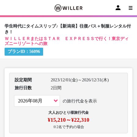
学生時代にタイムスリップ♪【新潟発】往復バス＋制服レンタル付
き！
ＷＩＬＬＥＲまたはＳＴＡＲ ＥＸＰＲＥＳＳで行く！東京ディ
ズニーリゾートへの旅
プランID：
56096
設定期間
2023/12/01(金)～2026/12/31(木)
旅行日数
2日間
の旅行代金を表示
大人おひとり様旅行代金
¥15,210～¥22,310
※2名で予約の場合