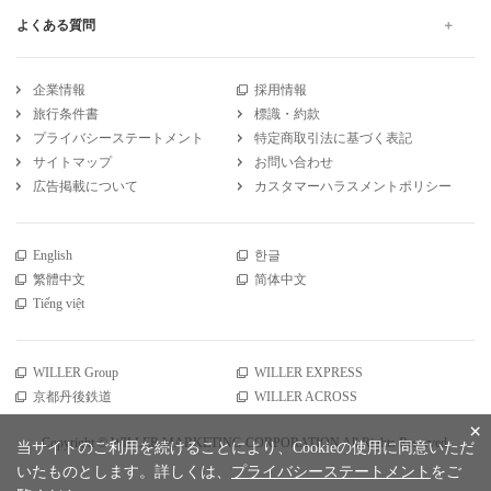
よくある質問
企業情報
採用情報
旅行条件書
標識・約款
プライバシーステートメント
特定商取引法に基づく表記
サイトマップ
お問い合わせ
広告掲載について
カスタマーハラスメントポリシー
English
한글
繁體中文
简体中文
Tiếng việt
WILLER Group
WILLER EXPRESS
京都丹後鉄道
WILLER ACROSS
×
Copyright © WILLER MARKETING CORPORATION All Rights Reserved.
当サイトのご利用を続けることにより、Cookieの使用に同意いただ
いたものとします。詳しくは、
プライバシーステートメント
をご