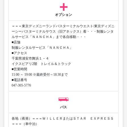
オプション
＝＝＝東京ディズニーランドバスターミナルウエスト/東京ディズニ
ーシーバスターミナルサウス（旧アネックス）着・・・制服レンタ
ルサービス「ＮＡＮＣＨＡ」まで各自移動・・・
■店舗
制服レンタルサービス「ＮＡＮＣＨＡ」
■アクセス
千葉県浦安市舞浜１－４
イクスピアリ2階 トレイル＆トラック
■営業時間
11:00 ～ 19:00 ※最終受付～18:30まで
■電話番号
047-305-5776
バス
各地（夜発）＝＝＝ＷＩＬＬＥＲまたはＳＴＡＲ ＥＸＰＲＥＳＳ
＝＝＝（車中泊）