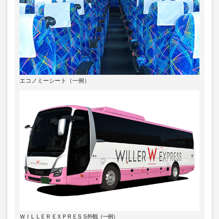
エコノミーシート（一例）
ＷＩＬＬＥＲ ＥＸＰＲＥＳＳ外観（一例）