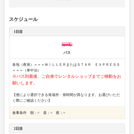
スケジュール
1日目
バス
各地（夜発）＝＝＝ＷＩＬＬＥＲまたはＳＴＡＲ ＥＸＰＲＥＳＳ
＝＝＝（車中泊）
※バス到着後、ご自身でレンタルショップまでご移動をお
願いします。
【便により選択できる発場所・発時間が異なります。お選びいただ
く際にご確認ください】
食事条件 朝：× 昼：× 夜：×
2日目