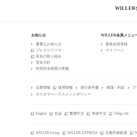
WILLE
お知らせ
WILLER会員メニュ
重要なお知らせ
新規会員登録
プレスリリース
マイページ
安全の取り組み
安全方針
特別安全措置の実施
企業情報
採用情報
旅行条件書
標識・約款
プ
カスタマーハラスメントポリシー
English
한글
繁體中文
简体中文
Tiếng việt
WILLER Group
WILLER EXPRESS
京都丹後鉄道