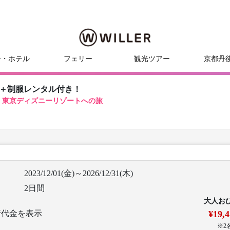
ー・ホテル
フェリー
観光ツアー
京都丹
ス＋制服レンタル付き！
！東京ディズニーリゾートへの旅
2023/12/01(金)～2026/12/31(木)
2日間
大人お
行代金を表示
¥19,
※2