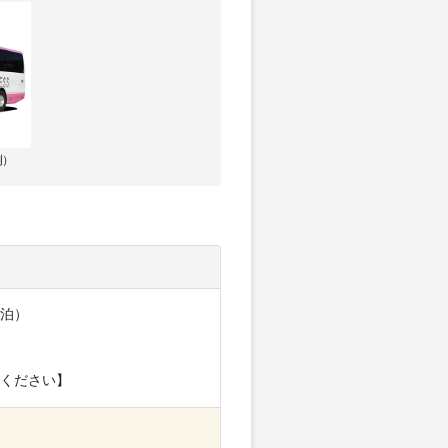
例）
泊）
ください】