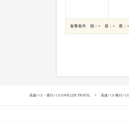
食事条件 朝：× 昼：× 夜：
高速バス・夜行バスのWILLER TRAVEL
高速バス/夜行バ