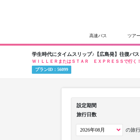
高速バス
ツア
学生時代にタイムスリップ♪【広島発】往復バ
ＷＩＬＬＥＲまたはＳＴＡＲ ＥＸＰＲＥＳＳで行く
プランID：
56099
設定期間
旅行日数
の旅