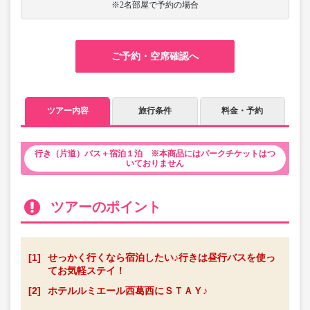
※2名部屋で予約の場合
ご予約・空席確認へ
ツアー内容
旅行条件
料金・予約
行き（片道）バス＋宿泊１泊 ※本商品にはパークチケットはつ
いておりません
ツアーのポイント
[1]
せっかく行くなら宿泊したい♪行きは昼行バスを使っ
てお気軽ステイ！
[2]
ホテルルミエール西葛西にＳＴＡＹ♪