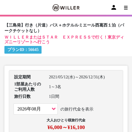
【三島発】行き（片道）バス＋ホテルルミエール西葛西１泊（パ
ークチケットなし）
ＷＩＬＬＥＲまたはＳＴＡＲ ＥＸＰＲＥＳＳで行く！東京ディ
ズニーリゾートへ行こう
プランID：
56645
設定期間
2021/05/12(水)～2026/12/31(木)
1部屋あたりの
1～3名
ご利用人数
旅行日数
1日間
の旅行代金を表示
大人おひとり様旅行代金
¥6,000～¥16,100