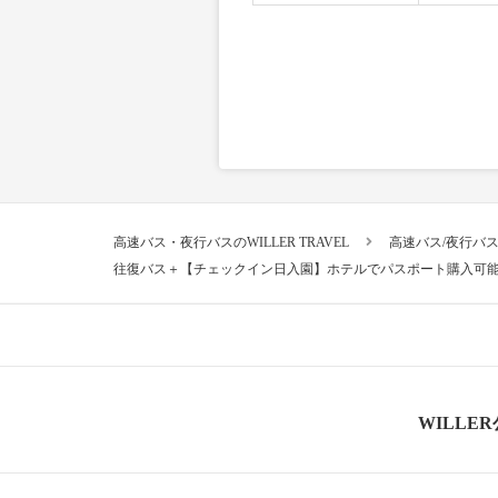
高速バス・夜行バスのWILLER TRAVEL
高速バス/夜行バ
往復バス＋【チェックイン日入園】ホテルでパスポート購入可
WILLE