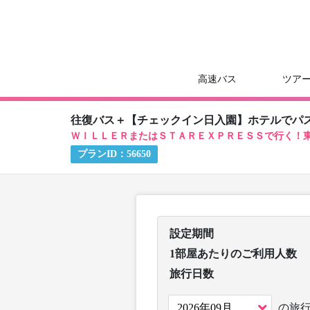
高速バス
ツア
往復バス＋【チェックイン日入園】ホテルでパ
ＷＩＬＬＥＲまたはＳＴＡＲＥＸＰＲＥＳＳで行く！
プランID：
56650
設定期間
1部屋あたりのご利用人数
旅行日数
の旅