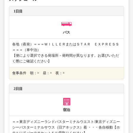
1日目
バス
各地（夜発）＝＝＝ＷＩＬＬＥＲまたはＳＴＡＲ ＥＸＰＲＥＳＳ
＝＝＝（車中泊）
【便により選択できる発場所・発時間が異なります。お選びいただ
く際にご確認ください】
食事条件 朝：× 昼：× 夜：×
2日目
宿泊
＝＝東京ディズニーランドバスターミナルウエスト/東京ディズニー
シーバスターミナルサウス（旧アネックス）着 ・・・各自移動【ホ
テルにてパークチケットをお受取りください】