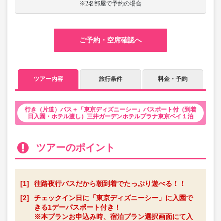
※2名部屋で予約の場合
ご予約・空席確認へ
ツアー内容
旅行条件
料金・予約
行き（片道）バス＋「東京ディズニーシー」パスポート付（到着
日入園・ホテル渡し）三井ガーデンホテルプラナ東京ベイ１泊
ツアーのポイント
[1]
往路夜行バスだから朝到着でたっぷり遊べる！！
[2]
チェックイン日に「東京ディズニーシー」に入園で
きる1デーパスポート付き！
※本プランお申込み時、宿泊プラン選択画面にて入