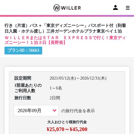
行き（片道）バス＋「東京ディズニーシー」パスポート付（到着
日入園・ホテル渡し）三井ガーデンホテルプラナ東京ベイ１泊
ＷＩＬＬＥＲまたはＳＴＡＲ ＥＸＰＲＥＳＳで行く！東京ディ
ズニーシー！１泊３日【長野発】
プランID：
56663
設定期間
2021/05/12(水)～2026/12/31(木)
1部屋あたりの
1～6名
ご利用人数
旅行日数
2日間
の旅行代金を表示
大人おひとり様旅行代金
¥25,070～¥45,200