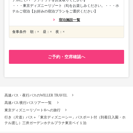
・・・東京ディズニーリゾート（R)をお楽しみください。・・・ホ
テルご宿泊【お好みの宿泊プランをご選択ください】
宿泊施設一覧
食事条件 朝：× 昼：× 夜：×
ご予約・空席確認へ
高速バス・夜行バスのWILLER TRAVEL
高速バス/夜行バスツアー一覧
東京ディズニーリゾート®への旅行
行き（片道）バス＋「東京ディズニーシー」パスポート付（到着日入園・ホ
テル渡し）三井ガーデンホテルプラナ東京ベイ１泊