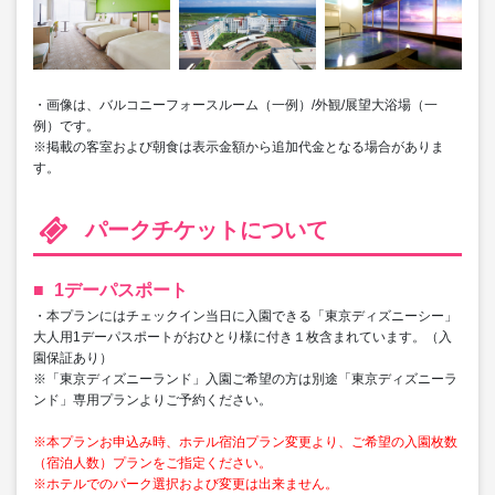
・画像は、バルコニーフォースルーム（一例）/外観/展望大浴場（一
例）です。
※掲載の客室および朝食は表示金額から追加代金となる場合がありま
す。
パークチケットについて
1デーパスポート
・本プランにはチェックイン当日に入園できる「東京ディズニーシー」
大人用1デーパスポートがおひとり様に付き１枚含まれています。（入
園保証あり）
※「東京ディズニーランド」入園ご希望の方は別途「東京ディズニーラ
ンド」専用プランよりご予約ください。
※本プランお申込み時、ホテル宿泊プラン変更より、ご希望の入園枚数
（宿泊人数）プランをご指定ください。
※ホテルでのパーク選択および変更は出来ません。