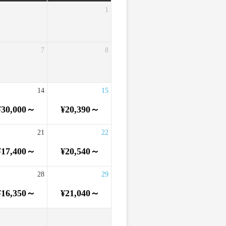
1
7
8
14
15
¥30,000～
¥20,390～
21
22
¥17,400～
¥20,540～
28
29
¥16,350～
¥21,040～