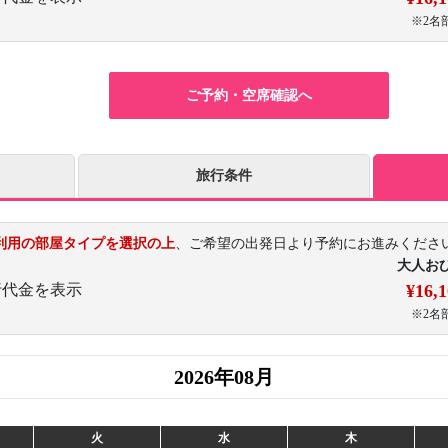
※2名
ご予約・空席確認へ
旅行条件
利用の部屋タイプを選択の上
、ご希望の出発日より予約にお進みくださ
大人お
行代金を表示
¥16,
※2名
2026年08月
火
水
木