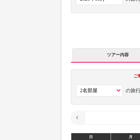
ツアー内容
ご
の旅
日
月