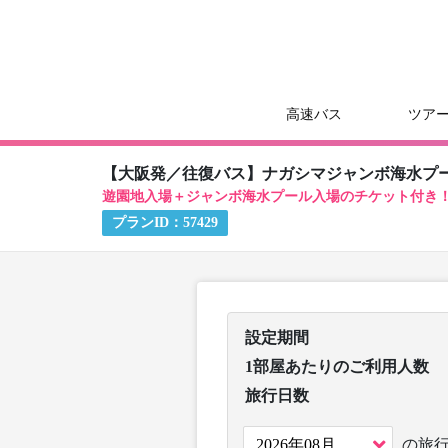
高速バス
ツア
【大阪発／往復バス】ナガシマジャンボ海水プ
遊園地入場＋ジャンボ海水プール入場のチケット付き
プランID：
57429
設定期間
1部屋あたりのご利用人数
旅行日数
の旅