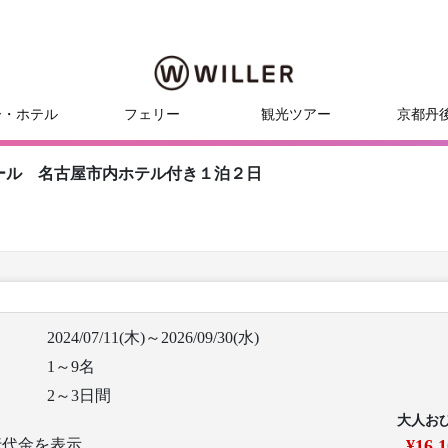
ー・ホテル
フェリー
観光ツアー
京都丹
ール 名古屋市内ホテル付き１泊２日
！
2024/07/11(木)～2026/09/30(水)
1～9名
2～3日間
大人お
行代金を表示
¥16,