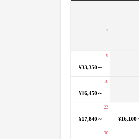
2
9
¥33,350～
16
¥16,450～
23
¥17,840～
¥16,100
30