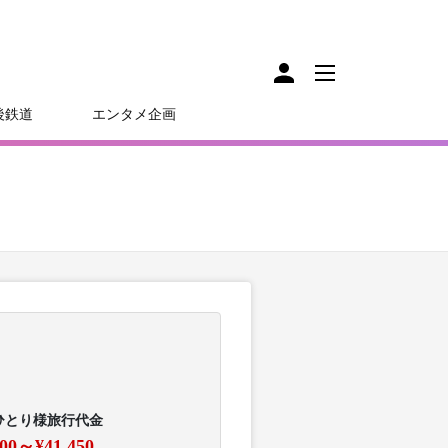
後鉄道
エンタメ企画
ひとり様旅行代金
100～¥41,450