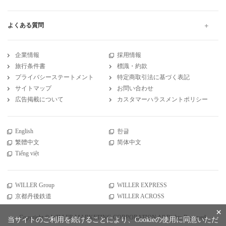
よくある質問
企業情報
採用情報
旅行条件書
標識・約款
プライバシーステートメント
特定商取引法に基づく表記
サイトマップ
お問い合わせ
広告掲載について
カスタマーハラスメントポリシー
English
한글
繁體中文
简体中文
Tiếng việt
WILLER Group
WILLER EXPRESS
京都丹後鉄道
WILLER ACROSS
×
Copyright © WILLER MARKETING CORPORATION All Rights Reserved.
当サイトのご利用を続けることにより、Cookieの使用に同意いただ