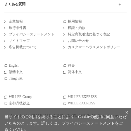
よくある質問
企業情報
採用情報
旅行条件書
標識・約款
プライバシーステートメント
特定商取引法に基づく表記
サイトマップ
お問い合わせ
広告掲載について
カスタマーハラスメントポリシー
English
한글
繁體中文
简体中文
Tiếng việt
WILLER Group
WILLER EXPRESS
京都丹後鉄道
WILLER ACROSS
×
Copyright © WILLER MARKETING CORPORATION All Rights Reserved.
当サイトのご利用を続けることにより、Cookieの使用に同意いただ
いたものとします。詳しくは、
プライバシーステートメント
をご
覧ください。