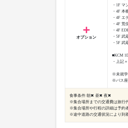
・1F 
・4F 本
・4F 
・4F 
・4F E
・5F 
オプション
・5F 
■KCM
・上記＋
※未就学
※バス座
食事条件:朝✖ 昼✖ 夜✖
※集合場所までの交通費は旅行
※集合場所や行程の詳細は予約
※途中道路の交通状況により到