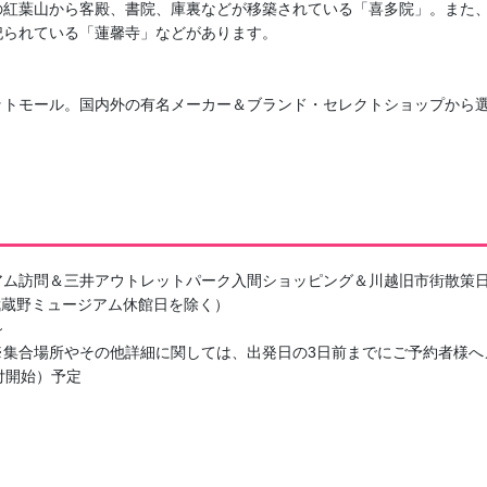
の紅葉山から客殿、書院、庫裏などが移築されている「喜多院」。また
祀られている「蓮馨寺」などがあります。
ットモール。国内外の有名メーカー＆ブランド・セレクトショップから
アム訪問＆三井アウトレットパーク入間ショッピング＆川越旧市街散策
川武蔵野ミュージアム休館日を除く）
～
※集合場所やその他詳細に関しては、出発日の3日前までにご予約者様へ
受付開始）予定