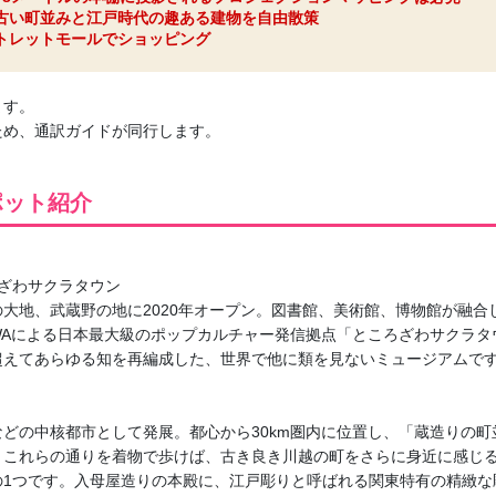
古い町並みと江戸時代の趣ある建物を自由散策
トレットモールでショッピング
ます。
ため、通訳ガイドが同行します。
ポット紹介
ざわサクラタウン
大地、武蔵野の地に2020年オープン。図書館、美術館、博物館が融合
AWAによる日本最大級のポップカルチャー発信拠点「ところざわサクラ
超えてあらゆる知を再編成した、世界で他に類を見ないミュージアムで
どの中核都市として発展。都心から30km圏内に位置し、「蔵造りの
、これらの通りを着物で歩けば、古き良き川越の町をさらに身近に感じ
の1つです。入母屋造りの本殿に、江戸彫りと呼ばれる関東特有の精緻な