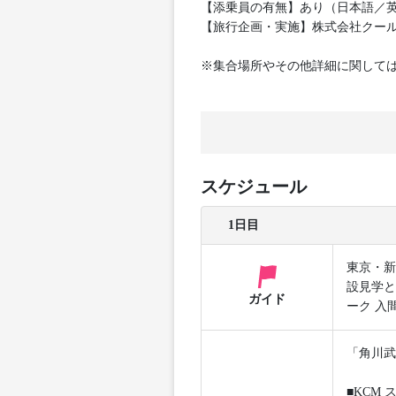
【添乗員の有無】あり（日本語／
【旅行企画・実施】株式会社クー
※集合場所やその他詳細に関して
スケジュール
1日目
東京・新
設見学と
ガイド
ーク 入
「角川武
■KCM