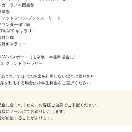
マンガ・ラノベ図書館
棚劇場
エディットタウン-ブックストリート
荒俣ワンダー秘宝館
DIT&ART ギャラリー
武蔵野回廊
武蔵野ギャラリー
 1DAY パスポート（モネ展・本棚劇場含む）
1F グランドギャラリー
児についてはバス座席を利用しない場合に限り無料
席を利用する場合は小学生料金をご選択ください
代金に含まれません。お客様ご自身でご手配ください。
者様にメールにてお送りいたします。
着が前後することがあります。