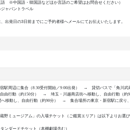
英語 ※中国語・韓国語などほか言語のご希望はお問合せください）
ルジャパントラベル
は、出発日の3日前までにご予約者様へメールにてお伝えいたします。
宿駅周辺に集合（8:30受付開始／9:00出発） → 貸切バスで「角川
自由行動（約150分） → 埼玉・川越商店街へ移動し、自由行動（約
間へ移動し、自由行動（約90分） → 集合場所の東京・新宿駅に戻り、解
蔵野ミュージアム」の入場チケット（ご鑑賞エリア）は以下よりお選び
 スタンダードチケット（本棚劇場含む）