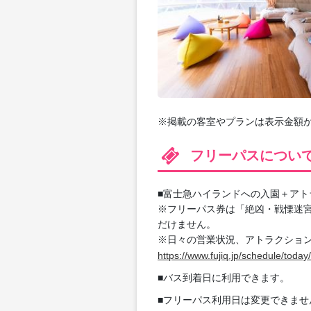
※掲載の客室やプランは表示金額
フリーパスについ
■富士急ハイランドへの入園＋アト
※フリーパス券は「絶凶・戦慄迷
だけません。
※日々の営業状況、アトラクショ
https://www.fujiq.jp/schedule/today/
■バス到着日に利用できます。
■フリーパス利用日は変更できませ