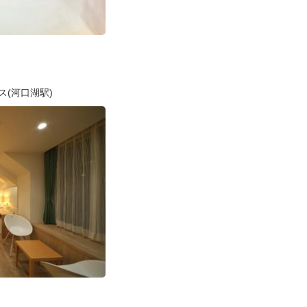
ス(河口湖駅)