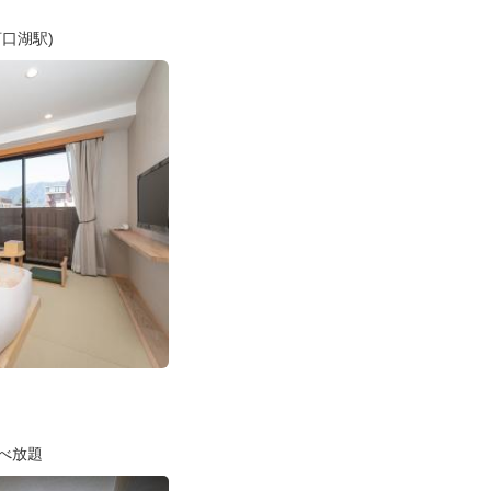
口湖駅)
べ放題