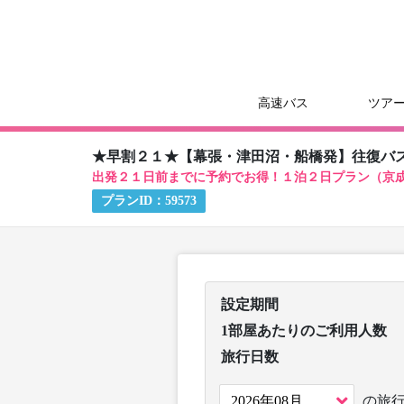
高速バス
ツア
★早割２１★【幕張・津田沼・船橋発】往復バ
出発２１日前までに予約でお得！１泊２日プラン（京
プランID：
59573
設定期間
1部屋あたりのご利用人数
旅行日数
の旅