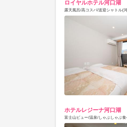
ロイヤルホテル河口湖
露天風呂/高コスパ/送迎シャトル(河
ホテルレジーナ河口湖
富士山ビュー/温泉/しゃぶしゃぶ食