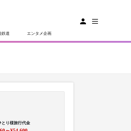
後鉄道
エンタメ企画
ひとり様旅行代金
160～¥54,600