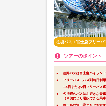
往復バス＋富士急フリーパ
ツアーのポイント
●
往路バスは富士急ハイランド
●
フリーパス（バス到着日利用
1.5日または2日フリーパス
●
各行程のバスはお好きな乗車
（※便により選択できる乗車
●
ホテルは河口湖エリアおすす