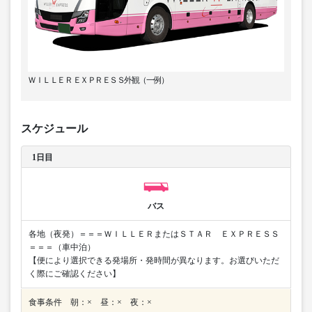
ＷＩＬＬＥＲ ＥＸＰＲＥＳＳ外観（一例）
スケジュール
1日目
バス
各地（夜発）＝＝＝ＷＩＬＬＥＲまたはＳＴＡＲ ＥＸＰＲＥＳＳ
＝＝＝（車中泊）
【便により選択できる発場所・発時間が異なります。お選びいただ
く際にご確認ください】
食事条件 朝：× 昼：× 夜：×