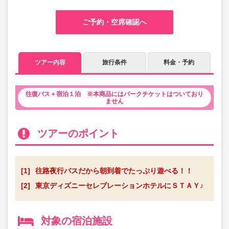
ご予約・空席確認へ
ツアー内容
旅行条件
料金・予約
往復バス＋宿泊１泊 ※本商品にはパークチケットはついており
ません
ツアーのポイント
[1]
往路夜行バスだから朝到着でたっぷり遊べる！！
[2]
東京ディズニーセレブレーションホテルにＳＴＡＹ♪
対象の宿泊施設