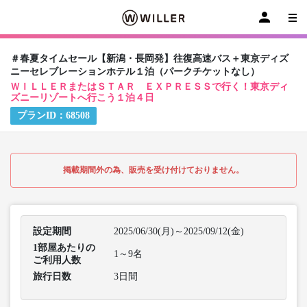
＃春夏タイムセール【新潟・長岡発】往復高速バス＋東京ディズ
ニーセレブレーションホテル１泊（パークチケットなし）
ＷＩＬＬＥＲまたはＳＴＡＲ ＥＸＰＲＥＳＳで行く！東京ディ
ズニーリゾートへ行こう１泊４日
プランID：
68508
掲載期間外の為、販売を受け付けておりません。
設定期間
2025/06/30(月)～2025/09/12(金)
1部屋あたりの
1～9名
ご利用人数
旅行日数
3日間