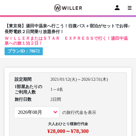
【東京発】湯田中温泉へ行こう！往復バス＋宿泊がセットでお得♪
長野電鉄２日間乗り放題券付！
ＷＩＬＬＥＲまたはＳＴＡＲ ＥＸＰＲＥＳＳで行く！湯田中温
泉への旅１泊２日！
プランID：
70672
設定期間
2021/01/12(火)～2026/12/31(木)
1部屋あたりの
1～4名
ご利用人数
旅行日数
2日間
の旅行代金を表示
大人おひとり様旅行代金
¥28,000～¥78,300