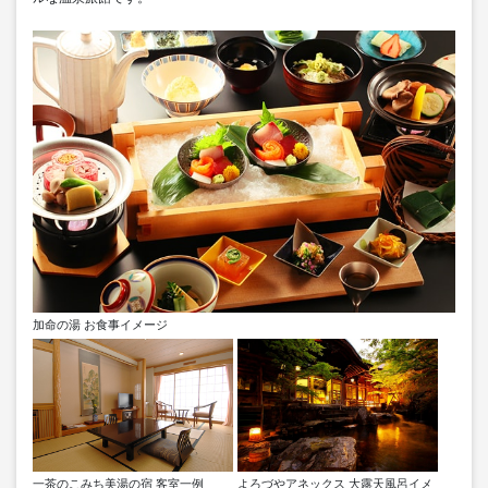
加命の湯 お食事イメージ
一茶のこみち美湯の宿 客室一例
よろづやアネックス 大露天風呂イメ