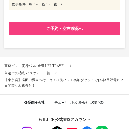
食事条件 朝：○ 昼：× 夜：×
ご予約・空席確認へ
高速バス・夜行バスのWILLER TRAVEL
高速バス/夜行バスツアー一覧
【東京発】湯田中温泉へ行こう！往復バス＋宿泊がセットでお得♪長野電鉄２
日間乗り放題券付！
引受保険会社
チューリッヒ保険会社
DSR-735
WILLER公式SNSアカウント