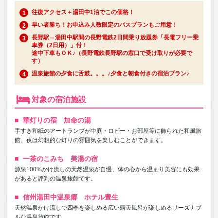
往復アクセス＋湯田中1泊でこの価格！
早い者勝ち！お申込み人数限定のバスプランもご用意！
長野駅⇔湯田中駅間の長野電鉄2日間乗り放題券「長電フリー乗
車券（2日用）」付！
途中下車もＯＫ♪（長野電鉄長野駅の窓口で受け取りが必要で
す）
温泉旅館の夕食に舌鼓。。。♪夕食と朝食付きの宿泊プラン♪
対象の宿泊施設
華灯りの宿 加命の湯
手すき和紙のアートランプが中庭・ロビー・お部屋等に飾られた和風旅
館。夜は幻想的な灯りの雰囲気を楽しむことができます。
一茶のこみち 美湯の宿
源泉100%かけ流しの天然温泉が自慢、体の心から温まり美容にも効果
があると評判の温泉旅館です。
信州湯田中温泉郷 ホテル豊生
天然温泉かけ流しで四季を楽しめる広い露天風呂が楽しめるリーズナブ
ルな温泉旅館です。